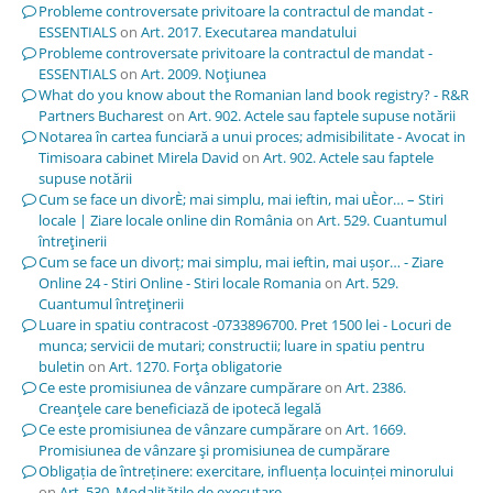
Probleme controversate privitoare la contractul de mandat -
ESSENTIALS
on
Art. 2017. Executarea mandatului
Probleme controversate privitoare la contractul de mandat -
ESSENTIALS
on
Art. 2009. Noţiunea
What do you know about the Romanian land book registry? - R&R
Partners Bucharest
on
Art. 902. Actele sau faptele supuse notării
Notarea în cartea funciară a unui proces; admisibilitate - Avocat in
Timisoara cabinet Mirela David
on
Art. 902. Actele sau faptele
supuse notării
Cum se face un divorÈ; mai simplu, mai ieftin, mai uÈor… – Stiri
locale | Ziare locale online din România
on
Art. 529. Cuantumul
întreţinerii
Cum se face un divorț; mai simplu, mai ieftin, mai ușor… - Ziare
Online 24 - Stiri Online - Stiri locale Romania
on
Art. 529.
Cuantumul întreţinerii
Luare in spatiu contracost -0733896700. Pret 1500 lei - Locuri de
munca; servicii de mutari; constructii; luare in spatiu pentru
buletin
on
Art. 1270. Forţa obligatorie
Ce este promisiunea de vânzare cumpărare
on
Art. 2386.
Creanţele care beneficiază de ipotecă legală
Ce este promisiunea de vânzare cumpărare
on
Art. 1669.
Promisiunea de vânzare şi promisiunea de cumpărare
Obligația de întreținere: exercitare, influența locuinței minorului
on
Art. 530. Modalităţile de executare