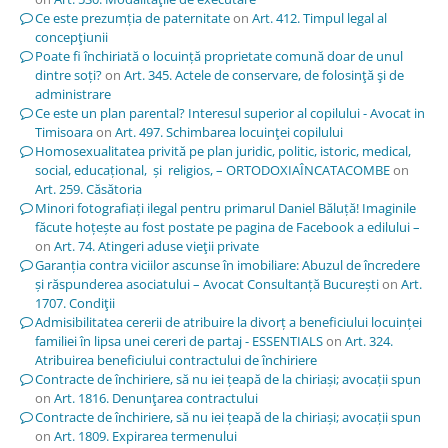
Ce este prezumția de paternitate
on
Art. 412. Timpul legal al
concepţiunii
Poate fi închiriată o locuință proprietate comună doar de unul
dintre soți?
on
Art. 345. Actele de conservare, de folosinţă şi de
administrare
Ce este un plan parental? Interesul superior al copilului - Avocat in
Timisoara
on
Art. 497. Schimbarea locuinţei copilului
Homosexualitatea privită pe plan juridic, politic, istoric, medical,
social, educațional, și religios, – ORTODOXIAÎNCATACOMBE
on
Art. 259. Căsătoria
Minori fotografiați ilegal pentru primarul Daniel Băluță! Imaginile
făcute hoțește au fost postate pe pagina de Facebook a edilului –
on
Art. 74. Atingeri aduse vieţii private
Garanția contra viciilor ascunse în imobiliare: Abuzul de încredere
și răspunderea asociatului – Avocat Consultanță București
on
Art.
1707. Condiţii
Admisibilitatea cererii de atribuire la divorț a beneficiului locuinței
familiei în lipsa unei cereri de partaj - ESSENTIALS
on
Art. 324.
Atribuirea beneficiului contractului de închiriere
Contracte de închiriere, să nu iei țeapă de la chiriași; avocații spun
on
Art. 1816. Denunţarea contractului
Contracte de închiriere, să nu iei țeapă de la chiriași; avocații spun
on
Art. 1809. Expirarea termenului