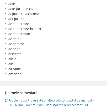
acte
acte juridice civile
acțiune revocatorie
act juridic
administrare
administrare bunuri
administrator
adoptat
adoptator
adopție
afinitate
albie
albii
aluviuni
amendă
Ultimele comentarii
Probleme controversate privitoare la contractul de mandat -
ESSENTIALS
on
Art. 1310. Răspunderea reprezentantului