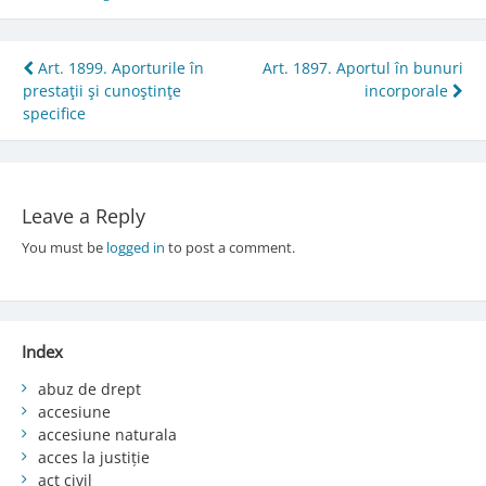
Post
Art. 1899. Aporturile în
Art. 1897. Aportul în bunuri
prestaţii şi cunoştinţe
incorporale
navigation
specifice
Leave a Reply
You must be
logged in
to post a comment.
Index
abuz de drept
accesiune
accesiune naturala
acces la justiție
act civil