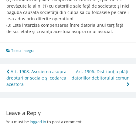
prevăzute la alin. (1) cu datoriile sale faţă de societate şi nici
paguba cauzată societăţii din culpa sa cu foloasele pe care i
le-a adus prin diferite operaţiuni.
(3) Este interzisă compensarea între datoria unui terţ faţă
de societate şi creanţa acestuia asupra unui asociat.
Textul integral
Post
Art. 1908. Asocierea asupra
Art. 1906. Distribuţia plăţii
drepturilor sociale şi cedarea
datoriilor debitorului comun
navigation
acestora
Leave a Reply
You must be
logged in
to post a comment.