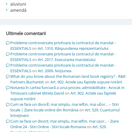
aluviuni
amendă
Ultimele comentarii
Probleme controversate privitoare la contractul de mandat -
ESSENTIALS
on
Art. 1310. Răspunderea reprezentantului
Probleme controversate privitoare la contractul de mandat -
ESSENTIALS
on
Art. 2017. Executarea mandatului
Probleme controversate privitoare la contractul de mandat -
ESSENTIALS
on
Art. 2009. Noţiunea
What do you know about the Romanian land book registry? - R&R
Partners Bucharest
on
Art. 902. Actele sau faptele supuse notării
Notarea în cartea funciară a unui proces; admisibilitate - Avocat in
Timisoara cabinet Mirela David
on
Art. 902. Actele sau faptele
supuse notării
Cum se face un divorÈ; mai simplu, mai ieftin, mai uÈor… – Stiri
locale | Ziare locale online din România
on
Art. 529. Cuantumul
întreţinerii
Cum se face un divorț; mai simplu, mai ieftin, mai ușor… - Ziare
Online 24 - Stiri Online - Stiri locale Romania
on
Art. 529.