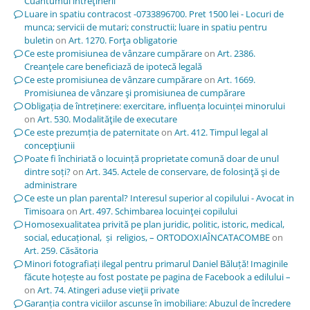
Cuantumul întreţinerii
Luare in spatiu contracost -0733896700. Pret 1500 lei - Locuri de
munca; servicii de mutari; constructii; luare in spatiu pentru
buletin
on
Art. 1270. Forţa obligatorie
Ce este promisiunea de vânzare cumpărare
on
Art. 2386.
Creanţele care beneficiază de ipotecă legală
Ce este promisiunea de vânzare cumpărare
on
Art. 1669.
Promisiunea de vânzare şi promisiunea de cumpărare
Obligația de întreținere: exercitare, influența locuinței minorului
on
Art. 530. Modalităţile de executare
Ce este prezumția de paternitate
on
Art. 412. Timpul legal al
concepţiunii
Poate fi închiriată o locuință proprietate comună doar de unul
dintre soți?
on
Art. 345. Actele de conservare, de folosinţă şi de
administrare
Ce este un plan parental? Interesul superior al copilului - Avocat in
Timisoara
on
Art. 497. Schimbarea locuinţei copilului
Homosexualitatea privită pe plan juridic, politic, istoric, medical,
social, educațional, și religios, – ORTODOXIAÎNCATACOMBE
on
Art. 259. Căsătoria
Minori fotografiați ilegal pentru primarul Daniel Băluță! Imaginile
făcute hoțește au fost postate pe pagina de Facebook a edilului –
on
Art. 74. Atingeri aduse vieţii private
Garanția contra viciilor ascunse în imobiliare: Abuzul de încredere