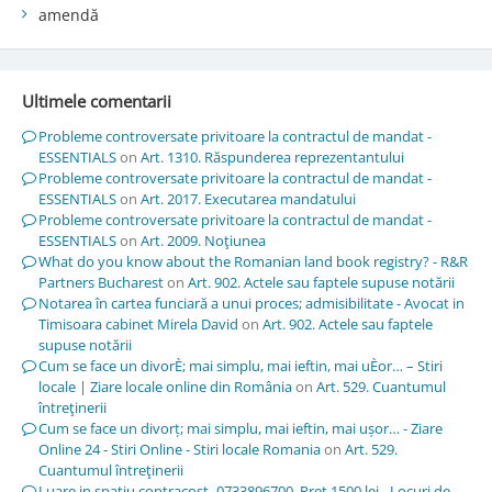
amendă
Ultimele comentarii
Probleme controversate privitoare la contractul de mandat -
ESSENTIALS
on
Art. 1310. Răspunderea reprezentantului
Probleme controversate privitoare la contractul de mandat -
ESSENTIALS
on
Art. 2017. Executarea mandatului
Probleme controversate privitoare la contractul de mandat -
ESSENTIALS
on
Art. 2009. Noţiunea
What do you know about the Romanian land book registry? - R&R
Partners Bucharest
on
Art. 902. Actele sau faptele supuse notării
Notarea în cartea funciară a unui proces; admisibilitate - Avocat in
Timisoara cabinet Mirela David
on
Art. 902. Actele sau faptele
supuse notării
Cum se face un divorÈ; mai simplu, mai ieftin, mai uÈor… – Stiri
locale | Ziare locale online din România
on
Art. 529. Cuantumul
întreţinerii
Cum se face un divorț; mai simplu, mai ieftin, mai ușor… - Ziare
Online 24 - Stiri Online - Stiri locale Romania
on
Art. 529.
Cuantumul întreţinerii
Luare in spatiu contracost -0733896700. Pret 1500 lei - Locuri de