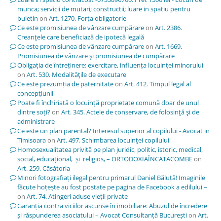
munca; servicii de mutari; constructii; luare in spatiu pentru
buletin
on
Art. 1270. Forţa obligatorie
Ce este promisiunea de vânzare cumpărare
on
Art. 2386.
Creanţele care beneficiază de ipotecă legală
Ce este promisiunea de vânzare cumpărare
on
Art. 1669.
Promisiunea de vânzare şi promisiunea de cumpărare
Obligația de întreținere: exercitare, influența locuinței minorului
on
Art. 530. Modalităţile de executare
Ce este prezumția de paternitate
on
Art. 412. Timpul legal al
concepţiunii
Poate fi închiriată o locuință proprietate comună doar de unul
dintre soți?
on
Art. 345. Actele de conservare, de folosinţă şi de
administrare
Ce este un plan parental? Interesul superior al copilului - Avocat in
Timisoara
on
Art. 497. Schimbarea locuinţei copilului
Homosexualitatea privită pe plan juridic, politic, istoric, medical,
social, educațional, și religios, – ORTODOXIAÎNCATACOMBE
on
Art. 259. Căsătoria
Minori fotografiați ilegal pentru primarul Daniel Băluță! Imaginile
făcute hoțește au fost postate pe pagina de Facebook a edilului –
on
Art. 74. Atingeri aduse vieţii private
Garanția contra viciilor ascunse în imobiliare: Abuzul de încredere
și răspunderea asociatului – Avocat Consultanță București
on
Art.