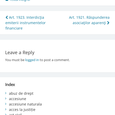
Post
Art. 1923. Interdicţia
Art. 1921. Răspunderea
emiterii instrumentelor
asociaţilor aparenţi
navigation
financiare
Leave a Reply
You must be
logged in
to post a comment.
Index
abuz de drept
accesiune
accesiune naturala
acces la justiție
act civil