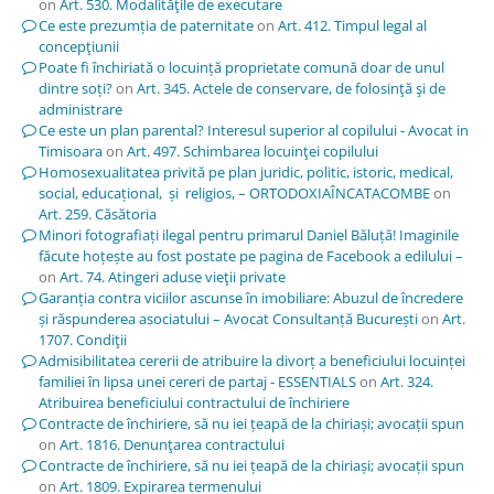
on
Art. 530. Modalităţile de executare
Ce este prezumția de paternitate
on
Art. 412. Timpul legal al
concepţiunii
Poate fi închiriată o locuință proprietate comună doar de unul
dintre soți?
on
Art. 345. Actele de conservare, de folosinţă şi de
administrare
Ce este un plan parental? Interesul superior al copilului - Avocat in
Timisoara
on
Art. 497. Schimbarea locuinţei copilului
Homosexualitatea privită pe plan juridic, politic, istoric, medical,
social, educațional, și religios, – ORTODOXIAÎNCATACOMBE
on
Art. 259. Căsătoria
Minori fotografiați ilegal pentru primarul Daniel Băluță! Imaginile
făcute hoțește au fost postate pe pagina de Facebook a edilului –
on
Art. 74. Atingeri aduse vieţii private
Garanția contra viciilor ascunse în imobiliare: Abuzul de încredere
și răspunderea asociatului – Avocat Consultanță București
on
Art.
1707. Condiţii
Admisibilitatea cererii de atribuire la divorț a beneficiului locuinței
familiei în lipsa unei cereri de partaj - ESSENTIALS
on
Art. 324.
Atribuirea beneficiului contractului de închiriere
Contracte de închiriere, să nu iei țeapă de la chiriași; avocații spun
on
Art. 1816. Denunţarea contractului
Contracte de închiriere, să nu iei țeapă de la chiriași; avocații spun
on
Art. 1809. Expirarea termenului