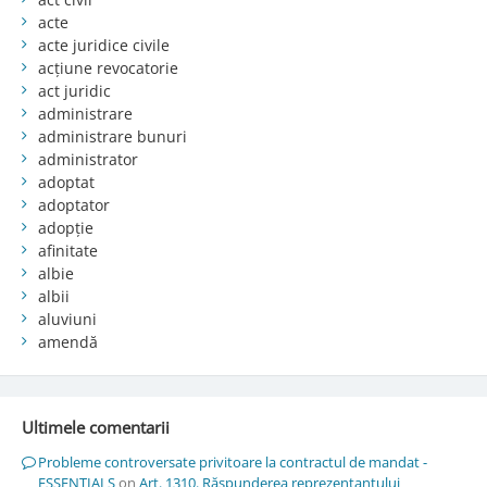
acte
acte juridice civile
acțiune revocatorie
act juridic
administrare
administrare bunuri
administrator
adoptat
adoptator
adopție
afinitate
albie
albii
aluviuni
amendă
Ultimele comentarii
Probleme controversate privitoare la contractul de mandat -
ESSENTIALS
on
Art. 1310. Răspunderea reprezentantului