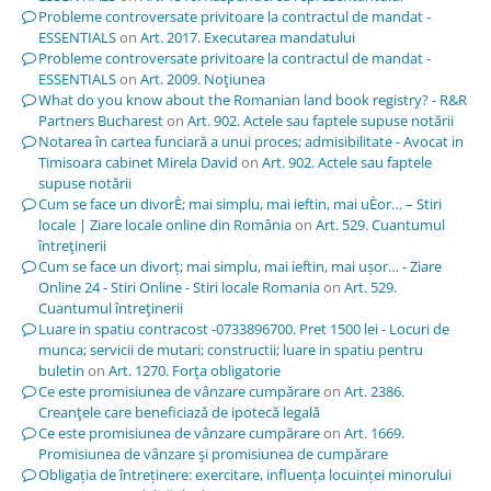
Probleme controversate privitoare la contractul de mandat -
ESSENTIALS
on
Art. 2017. Executarea mandatului
Probleme controversate privitoare la contractul de mandat -
ESSENTIALS
on
Art. 2009. Noţiunea
What do you know about the Romanian land book registry? - R&R
Partners Bucharest
on
Art. 902. Actele sau faptele supuse notării
Notarea în cartea funciară a unui proces; admisibilitate - Avocat in
Timisoara cabinet Mirela David
on
Art. 902. Actele sau faptele
supuse notării
Cum se face un divorÈ; mai simplu, mai ieftin, mai uÈor… – Stiri
locale | Ziare locale online din România
on
Art. 529. Cuantumul
întreţinerii
Cum se face un divorț; mai simplu, mai ieftin, mai ușor… - Ziare
Online 24 - Stiri Online - Stiri locale Romania
on
Art. 529.
Cuantumul întreţinerii
Luare in spatiu contracost -0733896700. Pret 1500 lei - Locuri de
munca; servicii de mutari; constructii; luare in spatiu pentru
buletin
on
Art. 1270. Forţa obligatorie
Ce este promisiunea de vânzare cumpărare
on
Art. 2386.
Creanţele care beneficiază de ipotecă legală
Ce este promisiunea de vânzare cumpărare
on
Art. 1669.
Promisiunea de vânzare şi promisiunea de cumpărare
Obligația de întreținere: exercitare, influența locuinței minorului