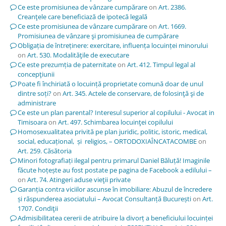
Ce este promisiunea de vânzare cumpărare
on
Art. 2386.
Creanţele care beneficiază de ipotecă legală
Ce este promisiunea de vânzare cumpărare
on
Art. 1669.
Promisiunea de vânzare şi promisiunea de cumpărare
Obligația de întreținere: exercitare, influența locuinței minorului
on
Art. 530. Modalităţile de executare
Ce este prezumția de paternitate
on
Art. 412. Timpul legal al
concepţiunii
Poate fi închiriată o locuință proprietate comună doar de unul
dintre soți?
on
Art. 345. Actele de conservare, de folosinţă şi de
administrare
Ce este un plan parental? Interesul superior al copilului - Avocat in
Timisoara
on
Art. 497. Schimbarea locuinţei copilului
Homosexualitatea privită pe plan juridic, politic, istoric, medical,
social, educațional, și religios, – ORTODOXIAÎNCATACOMBE
on
Art. 259. Căsătoria
Minori fotografiați ilegal pentru primarul Daniel Băluță! Imaginile
făcute hoțește au fost postate pe pagina de Facebook a edilului –
on
Art. 74. Atingeri aduse vieţii private
Garanția contra viciilor ascunse în imobiliare: Abuzul de încredere
și răspunderea asociatului – Avocat Consultanță București
on
Art.
1707. Condiţii
Admisibilitatea cererii de atribuire la divorț a beneficiului locuinței