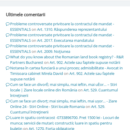
Ultimele comentarii
Probleme controversate privitoare la contractul de mandat -
ESSENTIALS
on
Art. 1310. Răspunderea reprezentantului
Probleme controversate privitoare la contractul de mandat -
ESSENTIALS
on
Art. 2017. Executarea mandatului
Probleme controversate privitoare la contractul de mandat -
ESSENTIALS
on
Art. 2009. Noţiunea
What do you know about the Romanian land book registry? - R&R
Partners Bucharest
on
Art. 902. Actele sau faptele supuse notării
Notarea în cartea funciară a unui proces; admisibilitate - Avocat in
Timisoara cabinet Mirela David
on
Art. 902. Actele sau faptele
supuse notării
Cum se face un divorÈ; mai simplu, mai ieftin, mai uÈor… – Stiri
locale | Ziare locale online din România
on
Art. 529. Cuantumul
întreţinerii
Cum se face un divorț; mai simplu, mai ieftin, mai ușor… - Ziare
Online 24 - Stiri Online - Stiri locale Romania
on
Art. 529.
Cuantumul întreţinerii
Luare in spatiu contracost -0733896700. Pret 1500 lei - Locuri de
munca; servicii de mutari; constructii; luare in spatiu pentru
buletin
on
Art. 1270. Forţa obligatorie