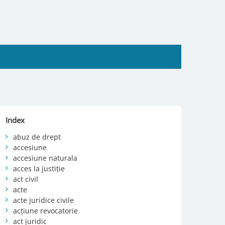
Index
abuz de drept
accesiune
accesiune naturala
acces la justiție
act civil
acte
acte juridice civile
acțiune revocatorie
act juridic