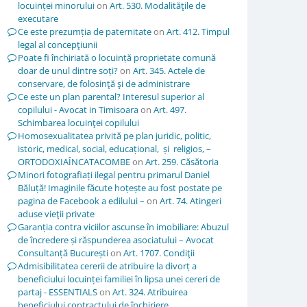
locuinței minorului
on
Art. 530. Modalităţile de
executare
Ce este prezumția de paternitate
on
Art. 412. Timpul
legal al concepţiunii
Poate fi închiriată o locuință proprietate comună
doar de unul dintre soți?
on
Art. 345. Actele de
conservare, de folosinţă şi de administrare
Ce este un plan parental? Interesul superior al
copilului - Avocat in Timisoara
on
Art. 497.
Schimbarea locuinţei copilului
Homosexualitatea privită pe plan juridic, politic,
istoric, medical, social, educațional, și religios, –
ORTODOXIAÎNCATACOMBE
on
Art. 259. Căsătoria
Minori fotografiați ilegal pentru primarul Daniel
Băluță! Imaginile făcute hoțește au fost postate pe
pagina de Facebook a edilului –
on
Art. 74. Atingeri
aduse vieţii private
Garanția contra viciilor ascunse în imobiliare: Abuzul
de încredere și răspunderea asociatului – Avocat
Consultanță București
on
Art. 1707. Condiţii
Admisibilitatea cererii de atribuire la divorț a
beneficiului locuinței familiei în lipsa unei cereri de
partaj - ESSENTIALS
on
Art. 324. Atribuirea
beneficiului contractului de închiriere