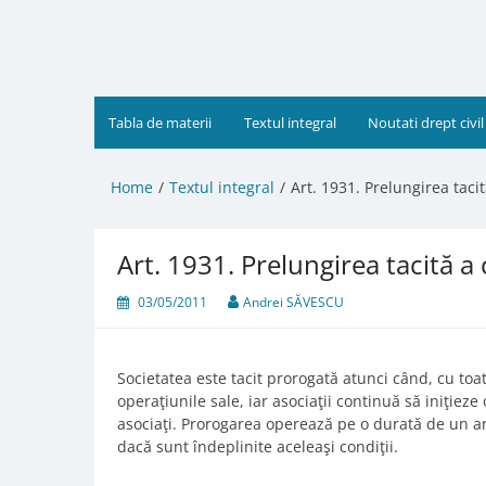
Skip
to
content
Tabla de materii
Textul integral
Noutati drept civil
Home
Textul integral
Art. 1931. Prelungirea taci
Art. 1931. Prelungirea tacită a
03/05/2011
Andrei SĂVESCU
Societatea este tacit prorogată atunci când, cu toa
operaţiunile sale, iar asociaţii continuă să iniţieze
asociaţi. Prorogarea operează pe o durată de un an
dacă sunt îndeplinite aceleaşi condiţii.