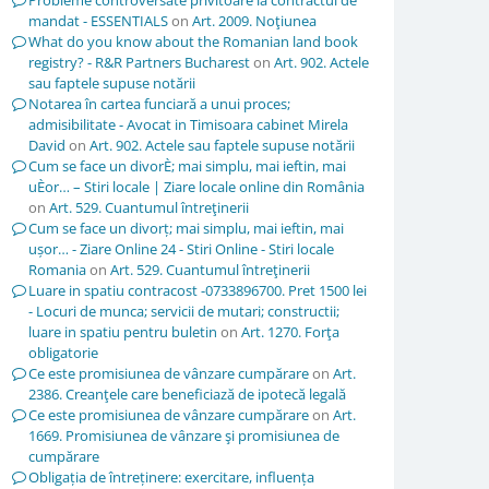
Probleme controversate privitoare la contractul de
mandat - ESSENTIALS
on
Art. 2009. Noţiunea
What do you know about the Romanian land book
registry? - R&R Partners Bucharest
on
Art. 902. Actele
sau faptele supuse notării
Notarea în cartea funciară a unui proces;
admisibilitate - Avocat in Timisoara cabinet Mirela
David
on
Art. 902. Actele sau faptele supuse notării
Cum se face un divorÈ; mai simplu, mai ieftin, mai
uÈor… – Stiri locale | Ziare locale online din România
on
Art. 529. Cuantumul întreţinerii
Cum se face un divorț; mai simplu, mai ieftin, mai
ușor… - Ziare Online 24 - Stiri Online - Stiri locale
Romania
on
Art. 529. Cuantumul întreţinerii
Luare in spatiu contracost -0733896700. Pret 1500 lei
- Locuri de munca; servicii de mutari; constructii;
luare in spatiu pentru buletin
on
Art. 1270. Forţa
obligatorie
Ce este promisiunea de vânzare cumpărare
on
Art.
2386. Creanţele care beneficiază de ipotecă legală
Ce este promisiunea de vânzare cumpărare
on
Art.
1669. Promisiunea de vânzare şi promisiunea de
cumpărare
Obligația de întreținere: exercitare, influența