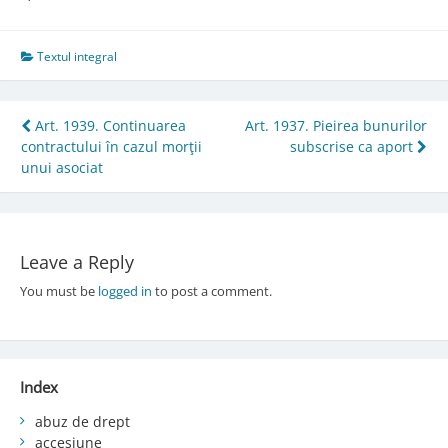
Textul integral
Post
Art. 1939. Continuarea
Art. 1937. Pieirea bunurilor
contractului în cazul morţii
subscrise ca aport
navigation
unui asociat
Leave a Reply
You must be
logged in
to post a comment.
Index
abuz de drept
accesiune