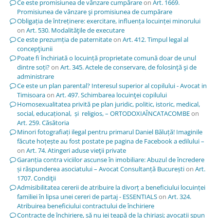
Ce este promisiunea de vânzare cumpărare
on
Art. 1669.
Promisiunea de vânzare şi promisiunea de cumpărare
Obligația de întreținere: exercitare, influența locuinței minorului
on
Art. 530. Modalităţile de executare
Ce este prezumția de paternitate
on
Art. 412. Timpul legal al
concepţiunii
Poate fi închiriată o locuință proprietate comună doar de unul
dintre soți?
on
Art. 345. Actele de conservare, de folosinţă şi de
administrare
Ce este un plan parental? Interesul superior al copilului - Avocat in
Timisoara
on
Art. 497. Schimbarea locuinţei copilului
Homosexualitatea privită pe plan juridic, politic, istoric, medical,
social, educațional, și religios, – ORTODOXIAÎNCATACOMBE
on
Art. 259. Căsătoria
Minori fotografiați ilegal pentru primarul Daniel Băluță! Imaginile
făcute hoțește au fost postate pe pagina de Facebook a edilului –
on
Art. 74. Atingeri aduse vieţii private
Garanția contra viciilor ascunse în imobiliare: Abuzul de încredere
și răspunderea asociatului – Avocat Consultanță București
on
Art.
1707. Condiţii
Admisibilitatea cererii de atribuire la divorț a beneficiului locuinței
familiei în lipsa unei cereri de partaj - ESSENTIALS
on
Art. 324.
Atribuirea beneficiului contractului de închiriere
Contracte de închiriere, să nu iei țeapă de la chiriași; avocații spun