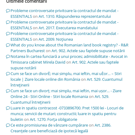
Ultimele comentarii
Probleme controversate privitoare la contractul de mandat -
ESSENTIALS
on
Art. 1310. Răspunderea reprezentantului
Probleme controversate privitoare la contractul de mandat -
ESSENTIALS
on
Art. 2017. Executarea mandatului
Probleme controversate privitoare la contractul de mandat -
ESSENTIALS
on
Art. 2009. Noţiunea
What do you know about the Romanian land book registry? - R&R
Partners Bucharest
on
Art. 902. Actele sau faptele supuse notării
Notarea în cartea funciară a unui proces; admisibilitate - Avocat in
Timisoara cabinet Mirela David
on
Art. 902. Actele sau faptele
supuse notării
Cum se face un divorÈ; mai simplu, mai ieftin, mai uÈor… – Stiri
locale | Ziare locale online din România
on
Art. 529. Cuantumul
întreţinerii
Cum se face un divorț; mai simplu, mai ieftin, mai ușor… - Ziare
Online 24 - Stiri Online - Stiri locale Romania
on
Art. 529.
Cuantumul întreţinerii
Luare in spatiu contracost -0733896700. Pret 1500 lei - Locuri de
munca; servicii de mutari; constructii; luare in spatiu pentru
buletin
on
Art. 1270. Forţa obligatorie
Ce este promisiunea de vânzare cumpărare
on
Art. 2386.
Creanţele care beneficiază de ipotecă legală