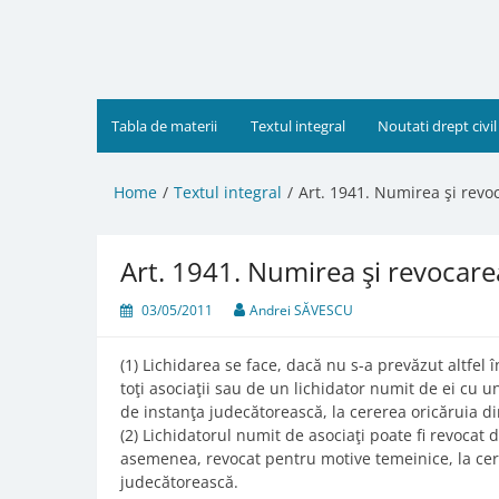
Skip
to
content
Tabla de materii
Textul integral
Noutati drept civil
Home
Textul integral
Art. 1941. Numirea şi revoc
Art. 1941. Numirea şi revocarea
03/05/2011
Andrei SĂVESCU
(1) Lichidarea se face, dacă nu s-a prevăzut altfel 
toţi asociaţii sau de un lichidator numit de ei cu u
de instanţa judecătorească, la cererea oricăruia din
(2) Lichidatorul numit de asociaţi poate fi revocat d
asemenea, revocat pentru motive temeinice, la cer
judecătorească.