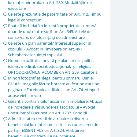
locuinței minorului
on
Art. 530. Modalităţile de
executare
Ce este prezumția de paternitate
on
Art. 412. Timpul
legal al concepţiunii
Poate fi închiriată o locuință proprietate comună
doar de unul dintre soți?
on
Art. 345. Actele de
conservare, de folosinţă şi de administrare
Ce este un plan parental? Interesul superior al
copilului - Avocat in Timisoara
on
Art. 497.
Schimbarea locuinţei copilului
Homosexualitatea privită pe plan juridic, politic,
istoric, medical, social, educațional, și religios, –
ORTODOXIAÎNCATACOMBE
on
Art. 259. Căsătoria
Minori fotografiați ilegal pentru primarul Daniel
Băluță! Imaginile făcute hoțește au fost postate pe
pagina de Facebook a edilului –
on
Art. 74. Atingeri
aduse vieţii private
Garanția contra viciilor ascunse în imobiliare: Abuzul
de încredere și răspunderea asociatului – Avocat
Consultanță București
on
Art. 1707. Condiţii
Admisibilitatea cererii de atribuire la divorț a
beneficiului locuinței familiei în lipsa unei cereri de
partaj - ESSENTIALS
on
Art. 324. Atribuirea
beneficiului contractului de închiriere