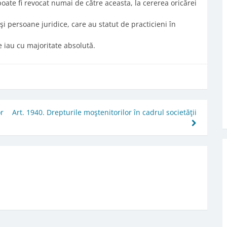
oate fi revocat numai de către aceasta, la cererea oricărei
t şi persoane juridice, care au statut de practicieni în
se iau cu majoritate absolută.
or
Art. 1940. Drepturile moştenitorilor în cadrul societăţii