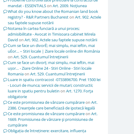
Probleme controversate privitoare la contractul de
mandat - ESSENTIALS
on
Art. 2009. Noţiunea
What do you know about the Romanian land book
registry? - R&R Partners Bucharest
on
Art. 902. Actele
sau faptele supuse notării
Notarea în cartea funciară a unui proces;
admisibilitate - Avocat in Timisoara cabinet Mirela
David
on
Art. 902. Actele sau faptele supuse notării
Cum se face un divorÈ; mai simplu, mai ieftin, mai
uÈor… – Stiri locale | Ziare locale online din România
on
Art. 529. Cuantumul întreţinerii
Cum se face un divorț; mai simplu, mai ieftin, mai
ușor… - Ziare Online 24 - Stiri Online - Stiri locale
Romania
on
Art. 529. Cuantumul întreţinerii
Luare in spatiu contracost -0733896700. Pret 1500 lei
- Locuri de munca; servicii de mutari; constructii;
luare in spatiu pentru buletin
on
Art. 1270. Forţa
obligatorie
Ce este promisiunea de vânzare cumpărare
on
Art.
2386. Creanţele care beneficiază de ipotecă legală
Ce este promisiunea de vânzare cumpărare
on
Art.
1669. Promisiunea de vânzare şi promisiunea de
cumpărare
Obligația de întreținere: exercitare, influența