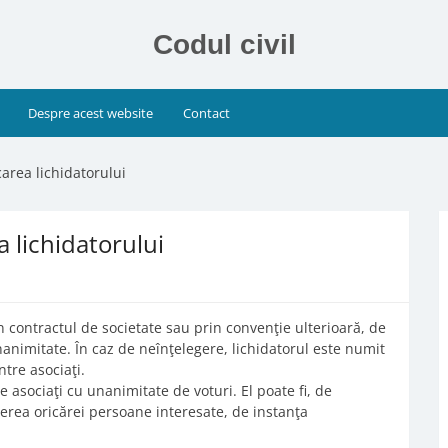
Codul civil
Despre acest website
Contact
area lichidatorului
 lichidatorului
în contractul de societate sau prin convenţie ulterioară, de
nanimitate. În caz de neînţelegere, lichidatorul este numit
tre asociaţi.
e asociaţi cu unanimitate de voturi. El poate fi, de
erea oricărei persoane interesate, de instanţa