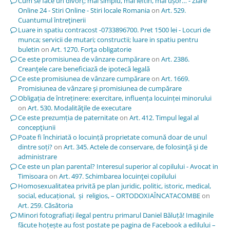
Cum se face un divorț; mai simplu, mai ieftin, mai ușor… - Ziare
Online 24 - Stiri Online - Stiri locale Romania
on
Art. 529.
Cuantumul întreţinerii
Luare in spatiu contracost -0733896700. Pret 1500 lei - Locuri de
munca; servicii de mutari; constructii; luare in spatiu pentru
buletin
on
Art. 1270. Forţa obligatorie
Ce este promisiunea de vânzare cumpărare
on
Art. 2386.
Creanţele care beneficiază de ipotecă legală
Ce este promisiunea de vânzare cumpărare
on
Art. 1669.
Promisiunea de vânzare şi promisiunea de cumpărare
Obligația de întreținere: exercitare, influența locuinței minorului
on
Art. 530. Modalităţile de executare
Ce este prezumția de paternitate
on
Art. 412. Timpul legal al
concepţiunii
Poate fi închiriată o locuință proprietate comună doar de unul
dintre soți?
on
Art. 345. Actele de conservare, de folosinţă şi de
administrare
Ce este un plan parental? Interesul superior al copilului - Avocat in
Timisoara
on
Art. 497. Schimbarea locuinţei copilului
Homosexualitatea privită pe plan juridic, politic, istoric, medical,
social, educațional, și religios, – ORTODOXIAÎNCATACOMBE
on
Art. 259. Căsătoria
Minori fotografiați ilegal pentru primarul Daniel Băluță! Imaginile
făcute hoțește au fost postate pe pagina de Facebook a edilului –