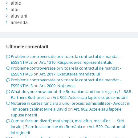
albie
albii
aluviuni
amendă
Ultimele comentarii
Probleme controversate privitoare la contractul de mandat -
ESSENTIALS
on
Art. 1310. Răspunderea reprezentantului
Probleme controversate privitoare la contractul de mandat -
ESSENTIALS
on
Art. 2017. Executarea mandatului
Probleme controversate privitoare la contractul de mandat -
ESSENTIALS
on
Art. 2009. Noţiunea
What do you know about the Romanian land book registry? - R&R
Partners Bucharest
on
Art. 902. Actele sau faptele supuse notării
Notarea în cartea funciară a unui proces; admisibilitate - Avocat in
Timisoara cabinet Mirela David
on
Art. 902. Actele sau faptele
supuse notării
Cum se face un divorÈ; mai simplu, mai ieftin, mai uÈor… – Stiri
locale | Ziare locale online din România
on
Art. 529. Cuantumul
întreţinerii