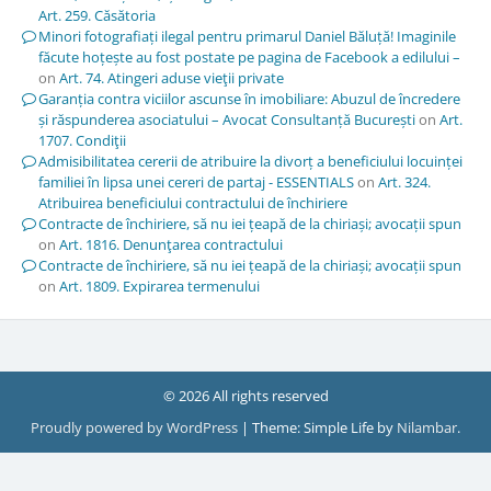
Art. 259. Căsătoria
Minori fotografiați ilegal pentru primarul Daniel Băluță! Imaginile
făcute hoțește au fost postate pe pagina de Facebook a edilului –
on
Art. 74. Atingeri aduse vieţii private
Garanția contra viciilor ascunse în imobiliare: Abuzul de încredere
și răspunderea asociatului – Avocat Consultanță București
on
Art.
1707. Condiţii
Admisibilitatea cererii de atribuire la divorț a beneficiului locuinței
familiei în lipsa unei cereri de partaj - ESSENTIALS
on
Art. 324.
Atribuirea beneficiului contractului de închiriere
Contracte de închiriere, să nu iei țeapă de la chiriași; avocații spun
on
Art. 1816. Denunţarea contractului
Contracte de închiriere, să nu iei țeapă de la chiriași; avocații spun
on
Art. 1809. Expirarea termenului
© 2026 All rights reserved
Proudly powered by WordPress
|
Theme: Simple Life by
Nilambar
.