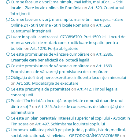
Cum se face un divorÈ; mai simplu, mai ieftin, mai uÈor… – Stiri
locale | Ziare locale online din România
on
Art. 529. Cuantumul
întreţinerii
Cum se face un divorț; mai simplu, mai ieftin, mai ușor… - Ziare
Online 24 - Stiri Online - Stiri locale Romania
on
Art. 529.
Cuantumul întreţinerii
Luare in spatiu contracost -0733896700. Pret 1500 lei - Locuri de
munca; servicii de mutari; constructii; luare in spatiu pentru
buletin
on
Art. 1270. Forţa obligatorie
Ce este promisiunea de vânzare cumpărare
on
Art. 2386.
Creanţele care beneficiază de ipotecă legală
Ce este promisiunea de vânzare cumpărare
on
Art. 1669.
Promisiunea de vânzare şi promisiunea de cumpărare
Obligația de întreținere: exercitare, influența locuinței minorului
on
Art. 530. Modalităţile de executare
Ce este prezumția de paternitate
on
Art. 412. Timpul legal al
concepţiunii
Poate fi închiriată o locuință proprietate comună doar de unul
dintre soți?
on
Art. 345. Actele de conservare, de folosinţă şi de
administrare
Ce este un plan parental? Interesul superior al copilului - Avocat in
Timisoara
on
Art. 497. Schimbarea locuinţei copilului
Homosexualitatea privită pe plan juridic, politic, istoric, medical,
social, educațional, și religios, – ORTODOXIAÎNCATACOMBE
on