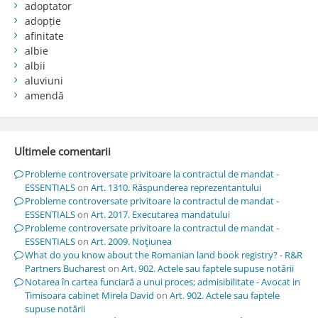
adoptator
adopție
afinitate
albie
albii
aluviuni
amendă
Ultimele comentarii
Probleme controversate privitoare la contractul de mandat -
ESSENTIALS
on
Art. 1310. Răspunderea reprezentantului
Probleme controversate privitoare la contractul de mandat -
ESSENTIALS
on
Art. 2017. Executarea mandatului
Probleme controversate privitoare la contractul de mandat -
ESSENTIALS
on
Art. 2009. Noţiunea
What do you know about the Romanian land book registry? - R&R
Partners Bucharest
on
Art. 902. Actele sau faptele supuse notării
Notarea în cartea funciară a unui proces; admisibilitate - Avocat in
Timisoara cabinet Mirela David
on
Art. 902. Actele sau faptele
supuse notării