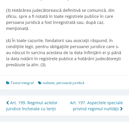
(3) Hotărârea judecătorească definitivă se comunică, din
oficiu, spre a fi notată în toate registrele publice în care
persoana juridică a fost înregistrată sau, după caz,
menţionată.
(4) În toate cazurile, fondatorii sau asociaţii răspund, în
condiţiile legii, pentru obligaţiile persoanei juridice care s-
au născut în sarcina acesteia de la data înfiinţării ei şi până
la data notării în registrele publice a hotărârii judecătoreşti
prevăzute la alin. (3).
Textul integral
nulitate
,
persoană juridică
Post
Art. 199. Regimul actelor
Art. 197. Aspectele speciale
juridice încheiate cu terţii
privind regimul nulităţii
navigation