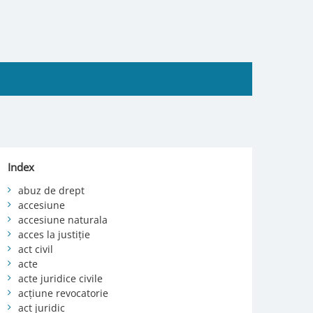
Index
abuz de drept
accesiune
accesiune naturala
acces la justiție
act civil
acte
acte juridice civile
acțiune revocatorie
act juridic