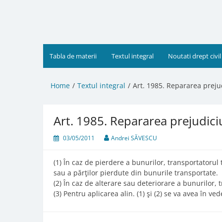
Skip
to
content
Tabla de materii
Textul integral
Noutati drept civil
Home
Textul integral
Art. 1985. Repararea preju
Art. 1985. Repararea prejudici
03/05/2011
Andrei SĂVESCU
(1) În caz de pierdere a bunurilor, transportatorul
sau a părţilor pierdute din bunurile transportate.
(2) În caz de alterare sau deteriorare a bunurilor,
(3) Pentru aplicarea alin. (1) şi (2) se va avea în v