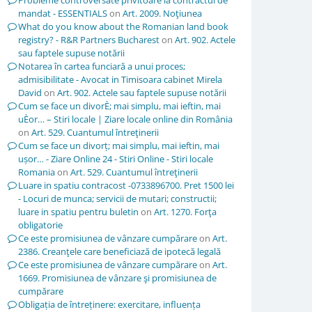
Probleme controversate privitoare la contractul de
mandat - ESSENTIALS
on
Art. 2009. Noţiunea
What do you know about the Romanian land book
registry? - R&R Partners Bucharest
on
Art. 902. Actele
sau faptele supuse notării
Notarea în cartea funciară a unui proces;
admisibilitate - Avocat in Timisoara cabinet Mirela
David
on
Art. 902. Actele sau faptele supuse notării
Cum se face un divorÈ; mai simplu, mai ieftin, mai
uÈor… – Stiri locale | Ziare locale online din România
on
Art. 529. Cuantumul întreţinerii
Cum se face un divorț; mai simplu, mai ieftin, mai
ușor… - Ziare Online 24 - Stiri Online - Stiri locale
Romania
on
Art. 529. Cuantumul întreţinerii
Luare in spatiu contracost -0733896700. Pret 1500 lei
- Locuri de munca; servicii de mutari; constructii;
luare in spatiu pentru buletin
on
Art. 1270. Forţa
obligatorie
Ce este promisiunea de vânzare cumpărare
on
Art.
2386. Creanţele care beneficiază de ipotecă legală
Ce este promisiunea de vânzare cumpărare
on
Art.
1669. Promisiunea de vânzare şi promisiunea de
cumpărare
Obligația de întreținere: exercitare, influența