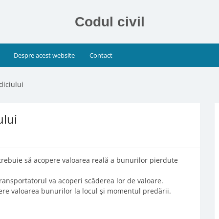
Codul civil
Despre acest website
Contact
diciului
ului
 trebuie să acopere valoarea reală a bunurilor pierdute
 transportatorul va acoperi scăderea lor de valoare.
edere valoarea bunurilor la locul şi momentul predării.