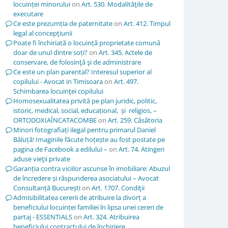
locuinței minorului
on
Art. 530. Modalităţile de
executare
Ce este prezumția de paternitate
on
Art. 412. Timpul
legal al concepţiunii
Poate fi închiriată o locuință proprietate comună
doar de unul dintre soți?
on
Art. 345. Actele de
conservare, de folosinţă şi de administrare
Ce este un plan parental? Interesul superior al
copilului - Avocat in Timisoara
on
Art. 497.
Schimbarea locuinţei copilului
Homosexualitatea privită pe plan juridic, politic,
istoric, medical, social, educațional, și religios, –
ORTODOXIAÎNCATACOMBE
on
Art. 259. Căsătoria
Minori fotografiați ilegal pentru primarul Daniel
Băluță! Imaginile făcute hoțește au fost postate pe
pagina de Facebook a edilului –
on
Art. 74. Atingeri
aduse vieţii private
Garanția contra viciilor ascunse în imobiliare: Abuzul
de încredere și răspunderea asociatului – Avocat
Consultanță București
on
Art. 1707. Condiţii
Admisibilitatea cererii de atribuire la divorț a
beneficiului locuinței familiei în lipsa unei cereri de
partaj - ESSENTIALS
on
Art. 324. Atribuirea
beneficiului contractului de închiriere