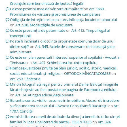
Creanţele care beneficiază de ipotecă legală
Ce este promisiunea de vânzare cumpărare
on
Art. 1669.
Promisiunea de vânzare şi promisiunea de cumpărare
Obligația de întreținere: exercitare, influența locuinței minorului
on
Art. 530. Modalităţile de executare
Ce este prezumția de paternitate
on
Art. 412. Timpul legal al
concepţiunii
Poate fi închiriată o locuință proprietate comună doar de unul
dintre soți?
on
Art. 345. Actele de conservare, de folosinţă şi de
administrare
Ce este un plan parental? Interesul superior al copilului - Avocat in
Timisoara
on
Art. 497. Schimbarea locuinţei copilului
Homosexualitatea privită pe plan juridic, politic, istoric, medical,
social, educațional, și religios, – ORTODOXIAÎNCATACOMBE
on
Art. 259. Căsătoria
Minori fotografiați ilegal pentru primarul Daniel Băluță! Imaginile
făcute hoțește au fost postate pe pagina de Facebook a edilului –
on
Art. 74. Atingeri aduse vieţii private
Garanția contra viciilor ascunse în imobiliare: Abuzul de încredere
și răspunderea asociatului – Avocat Consultanță București
on
Art.
1707. Condiţii
Admisibilitatea cererii de atribuire la divorț a beneficiului locuinței
familiei în lipsa unei cereri de partaj - ESSENTIALS
on
Art. 324.