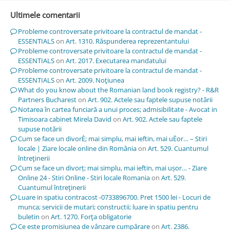
Ultimele comentarii
Probleme controversate privitoare la contractul de mandat -
ESSENTIALS
on
Art. 1310. Răspunderea reprezentantului
Probleme controversate privitoare la contractul de mandat -
ESSENTIALS
on
Art. 2017. Executarea mandatului
Probleme controversate privitoare la contractul de mandat -
ESSENTIALS
on
Art. 2009. Noţiunea
What do you know about the Romanian land book registry? - R&R
Partners Bucharest
on
Art. 902. Actele sau faptele supuse notării
Notarea în cartea funciară a unui proces; admisibilitate - Avocat in
Timisoara cabinet Mirela David
on
Art. 902. Actele sau faptele
supuse notării
Cum se face un divorÈ; mai simplu, mai ieftin, mai uÈor… – Stiri
locale | Ziare locale online din România
on
Art. 529. Cuantumul
întreţinerii
Cum se face un divorț; mai simplu, mai ieftin, mai ușor… - Ziare
Online 24 - Stiri Online - Stiri locale Romania
on
Art. 529.
Cuantumul întreţinerii
Luare in spatiu contracost -0733896700. Pret 1500 lei - Locuri de
munca; servicii de mutari; constructii; luare in spatiu pentru
buletin
on
Art. 1270. Forţa obligatorie
Ce este promisiunea de vânzare cumpărare
on
Art. 2386.