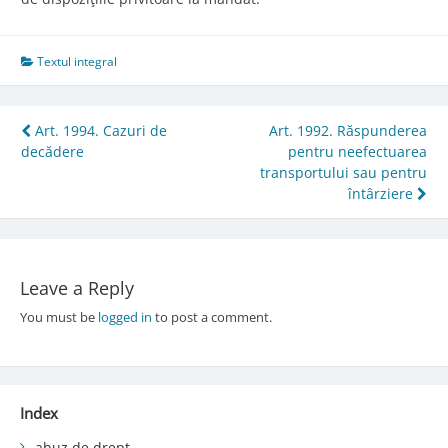
Textul integral
Post
Art. 1994. Cazuri de
Art. 1992. Răspunderea
decădere
pentru neefectuarea
navigation
transportului sau pentru
întârziere
Leave a Reply
You must be
logged in
to post a comment.
Index
abuz de drept