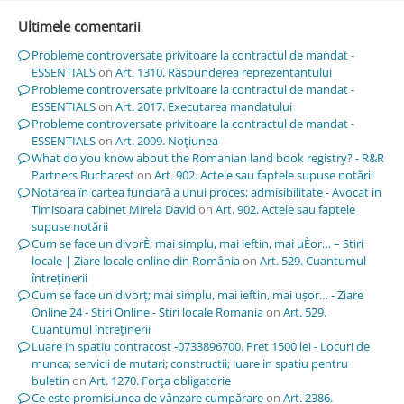
Ultimele comentarii
Probleme controversate privitoare la contractul de mandat -
ESSENTIALS
on
Art. 1310. Răspunderea reprezentantului
Probleme controversate privitoare la contractul de mandat -
ESSENTIALS
on
Art. 2017. Executarea mandatului
Probleme controversate privitoare la contractul de mandat -
ESSENTIALS
on
Art. 2009. Noţiunea
What do you know about the Romanian land book registry? - R&R
Partners Bucharest
on
Art. 902. Actele sau faptele supuse notării
Notarea în cartea funciară a unui proces; admisibilitate - Avocat in
Timisoara cabinet Mirela David
on
Art. 902. Actele sau faptele
supuse notării
Cum se face un divorÈ; mai simplu, mai ieftin, mai uÈor… – Stiri
locale | Ziare locale online din România
on
Art. 529. Cuantumul
întreţinerii
Cum se face un divorț; mai simplu, mai ieftin, mai ușor… - Ziare
Online 24 - Stiri Online - Stiri locale Romania
on
Art. 529.
Cuantumul întreţinerii
Luare in spatiu contracost -0733896700. Pret 1500 lei - Locuri de
munca; servicii de mutari; constructii; luare in spatiu pentru
buletin
on
Art. 1270. Forţa obligatorie
Ce este promisiunea de vânzare cumpărare
on
Art. 2386.