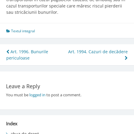
cazul transporturilor speciale care măresc riscul pierderii
sau stricăciunii bunurilor.
Textul integral
Post
Art. 1996. Bunurile
Art. 1994. Cazuri de decădere
periculoase
navigation
Leave a Reply
You must be
logged in
to post a comment.
Index
abuz de drept