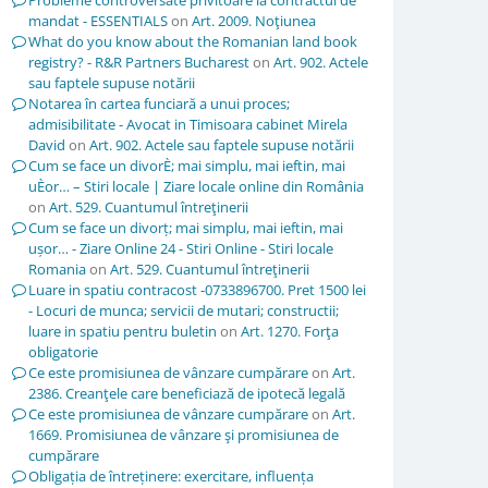
Probleme controversate privitoare la contractul de
mandat - ESSENTIALS
on
Art. 2009. Noţiunea
What do you know about the Romanian land book
registry? - R&R Partners Bucharest
on
Art. 902. Actele
sau faptele supuse notării
Notarea în cartea funciară a unui proces;
admisibilitate - Avocat in Timisoara cabinet Mirela
David
on
Art. 902. Actele sau faptele supuse notării
Cum se face un divorÈ; mai simplu, mai ieftin, mai
uÈor… – Stiri locale | Ziare locale online din România
on
Art. 529. Cuantumul întreţinerii
Cum se face un divorț; mai simplu, mai ieftin, mai
ușor… - Ziare Online 24 - Stiri Online - Stiri locale
Romania
on
Art. 529. Cuantumul întreţinerii
Luare in spatiu contracost -0733896700. Pret 1500 lei
- Locuri de munca; servicii de mutari; constructii;
luare in spatiu pentru buletin
on
Art. 1270. Forţa
obligatorie
Ce este promisiunea de vânzare cumpărare
on
Art.
2386. Creanţele care beneficiază de ipotecă legală
Ce este promisiunea de vânzare cumpărare
on
Art.
1669. Promisiunea de vânzare şi promisiunea de
cumpărare
Obligația de întreținere: exercitare, influența