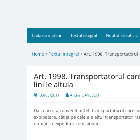
Skip
to
content
Tabla de materii
Textul integral
Noutati drept civil
Home
Textul integral
Art. 1998. Transportatorul c
Art. 1998. Transportatorul car
liniile altuia
03/05/2011
Andrei SĂVESCU
Dacă nu s-a convenit altfel, transportatorul care s
exploatare, cât şi pe cele ale altui transportator r
numai ca expeditor comisionar.