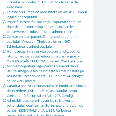
locuinței minorului
on
Art. 530. Modalităţile de
executare
Ce este prezumția de paternitate
on
Art. 412. Timpul
legal al concepţiunii
Poate fi închiriată o locuință proprietate comună
doar de unul dintre soți?
on
Art. 345. Actele de
conservare, de folosinţă şi de administrare
Ce este un plan parental? Interesul superior al
copilului - Avocat in Timisoara
on
Art. 497.
Schimbarea locuinţei copilului
Homosexualitatea privită pe plan juridic, politic,
istoric, medical, social, educațional, și religios, –
ORTODOXIAÎNCATACOMBE
on
Art. 259. Căsătoria
Minori fotografiați ilegal pentru primarul Daniel
Băluță! Imaginile făcute hoțește au fost postate pe
pagina de Facebook a edilului –
on
Art. 74. Atingeri
aduse vieţii private
Garanția contra viciilor ascunse în imobiliare: Abuzul
de încredere și răspunderea asociatului – Avocat
Consultanță București
on
Art. 1707. Condiţii
Admisibilitatea cererii de atribuire la divorț a
beneficiului locuinței familiei în lipsa unei cereri de
partaj - ESSENTIALS
on
Art. 324. Atribuirea
beneficiului contractului de închiriere