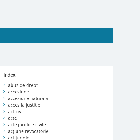
Index
abuz de drept
accesiune
accesiune naturala
acces la justiție
act civil
acte
acte juridice civile
acțiune revocatorie
act juridic