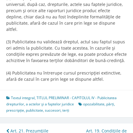
universal, după caz, drepturile, actele sau faptele juridice,
precum şi orice alte raporturi juridice produc efecte
depline, chiar dacă nu au fost îndeplinite formalităţile de
publicitate, afară de cazul în care prin lege se dispune
altfel.
(3) Publicitatea nu validează dreptul, actul sau faptul supus
ori admis la publicitate. Cu toate acestea, în cazurile şi
condiţiile expres prevăzute de lege, ea poate produce efecte
achizitive în favoarea terţilor dobânditori de bună-credinţă.
(4) Publicitatea nu întrerupe cursul prescripţiei extinctive,
afară de cazul în care prin lege se dispune altfel.
Textul integral
,
TITLUL PRELIMINAR - CAPITOLUL IV - Publicitatea
drepturilor, a actelor şi a faptelor juridice
opozabilitate
,
părți
,
prescripție
,
publicitate
,
succesori
,
terți
Post
Art. 21. Prezumţiile
Art. 19. Condiţiile de