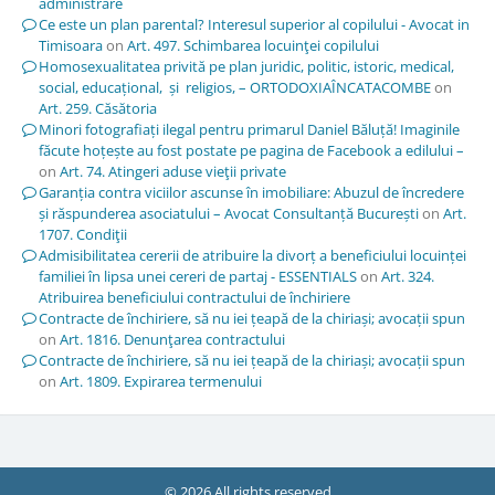
administrare
Ce este un plan parental? Interesul superior al copilului - Avocat in
Timisoara
on
Art. 497. Schimbarea locuinţei copilului
Homosexualitatea privită pe plan juridic, politic, istoric, medical,
social, educațional, și religios, – ORTODOXIAÎNCATACOMBE
on
Art. 259. Căsătoria
Minori fotografiați ilegal pentru primarul Daniel Băluță! Imaginile
făcute hoțește au fost postate pe pagina de Facebook a edilului –
on
Art. 74. Atingeri aduse vieţii private
Garanția contra viciilor ascunse în imobiliare: Abuzul de încredere
și răspunderea asociatului – Avocat Consultanță București
on
Art.
1707. Condiţii
Admisibilitatea cererii de atribuire la divorț a beneficiului locuinței
familiei în lipsa unei cereri de partaj - ESSENTIALS
on
Art. 324.
Atribuirea beneficiului contractului de închiriere
Contracte de închiriere, să nu iei țeapă de la chiriași; avocații spun
on
Art. 1816. Denunţarea contractului
Contracte de închiriere, să nu iei țeapă de la chiriași; avocații spun
on
Art. 1809. Expirarea termenului
© 2026 All rights reserved