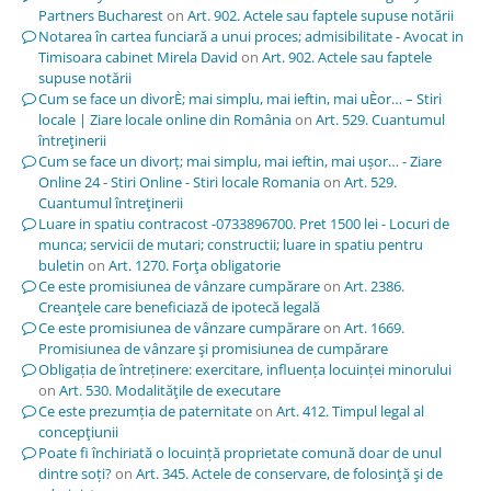
Partners Bucharest
on
Art. 902. Actele sau faptele supuse notării
Notarea în cartea funciară a unui proces; admisibilitate - Avocat in
Timisoara cabinet Mirela David
on
Art. 902. Actele sau faptele
supuse notării
Cum se face un divorÈ; mai simplu, mai ieftin, mai uÈor… – Stiri
locale | Ziare locale online din România
on
Art. 529. Cuantumul
întreţinerii
Cum se face un divorț; mai simplu, mai ieftin, mai ușor… - Ziare
Online 24 - Stiri Online - Stiri locale Romania
on
Art. 529.
Cuantumul întreţinerii
Luare in spatiu contracost -0733896700. Pret 1500 lei - Locuri de
munca; servicii de mutari; constructii; luare in spatiu pentru
buletin
on
Art. 1270. Forţa obligatorie
Ce este promisiunea de vânzare cumpărare
on
Art. 2386.
Creanţele care beneficiază de ipotecă legală
Ce este promisiunea de vânzare cumpărare
on
Art. 1669.
Promisiunea de vânzare şi promisiunea de cumpărare
Obligația de întreținere: exercitare, influența locuinței minorului
on
Art. 530. Modalităţile de executare
Ce este prezumția de paternitate
on
Art. 412. Timpul legal al
concepţiunii
Poate fi închiriată o locuință proprietate comună doar de unul
dintre soți?
on
Art. 345. Actele de conservare, de folosinţă şi de