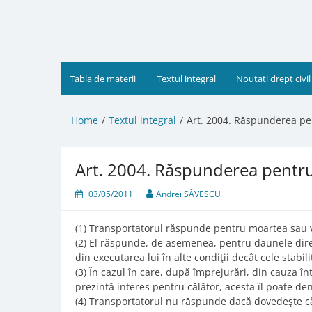
Skip
to
content
Tabla de materii
Textul integral
Noutati drept civil
Home
Textul integral
Art. 2004. Răspunderea pe
Art. 2004. Răspunderea pentru
03/05/2011
Andrei SĂVESCU
(1) Transportatorul răspunde pentru moartea sau văt
(2) El răspunde, de asemenea, pentru daunele dire
din executarea lui în alte condiţii decât cele stabil
(3) În cazul în care, după împrejurări, din cauza în
prezintă interes pentru călător, acesta îl poate de
(4) Transportatorul nu răspunde dacă dovedeşte că