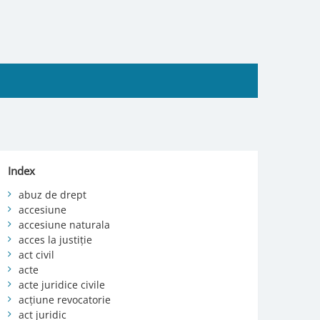
Index
abuz de drept
accesiune
accesiune naturala
acces la justiție
act civil
acte
acte juridice civile
acțiune revocatorie
act juridic