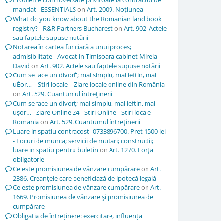
Probleme controversate privitoare la contractul de
mandat - ESSENTIALS
on
Art. 2009. Noţiunea
What do you know about the Romanian land book
registry? - R&R Partners Bucharest
on
Art. 902. Actele
sau faptele supuse notării
Notarea în cartea funciară a unui proces;
admisibilitate - Avocat in Timisoara cabinet Mirela
David
on
Art. 902. Actele sau faptele supuse notării
Cum se face un divorÈ; mai simplu, mai ieftin, mai
uÈor… – Stiri locale | Ziare locale online din România
on
Art. 529. Cuantumul întreţinerii
Cum se face un divorț; mai simplu, mai ieftin, mai
ușor… - Ziare Online 24 - Stiri Online - Stiri locale
Romania
on
Art. 529. Cuantumul întreţinerii
Luare in spatiu contracost -0733896700. Pret 1500 lei
- Locuri de munca; servicii de mutari; constructii;
luare in spatiu pentru buletin
on
Art. 1270. Forţa
obligatorie
Ce este promisiunea de vânzare cumpărare
on
Art.
2386. Creanţele care beneficiază de ipotecă legală
Ce este promisiunea de vânzare cumpărare
on
Art.
1669. Promisiunea de vânzare şi promisiunea de
cumpărare
Obligația de întreținere: exercitare, influența