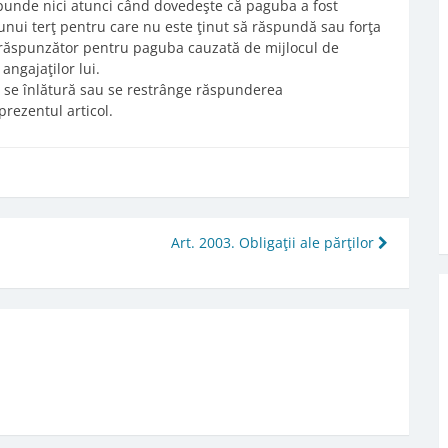
punde nici atunci când dovedeşte că paguba a fost
 unui terţ pentru care nu este ţinut să răspundă sau forţa
 răspunzător pentru paguba cauzată de mijlocul de
angajaţilor lui.
re se înlătură sau se restrânge răspunderea
prezentul articol.
Art. 2003. Obligaţii ale părţilor