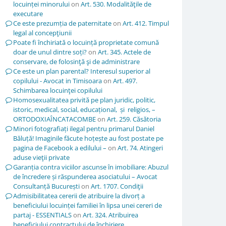
locuinței minorului
on
Art. 530. Modalităţile de
executare
Ce este prezumția de paternitate
on
Art. 412. Timpul
legal al concepţiunii
Poate fi închiriată o locuință proprietate comună
doar de unul dintre soți?
on
Art. 345. Actele de
conservare, de folosinţă şi de administrare
Ce este un plan parental? Interesul superior al
copilului - Avocat in Timisoara
on
Art. 497.
Schimbarea locuinţei copilului
Homosexualitatea privită pe plan juridic, politic,
istoric, medical, social, educațional, și religios, –
ORTODOXIAÎNCATACOMBE
on
Art. 259. Căsătoria
Minori fotografiați ilegal pentru primarul Daniel
Băluță! Imaginile făcute hoțește au fost postate pe
pagina de Facebook a edilului –
on
Art. 74. Atingeri
aduse vieţii private
Garanția contra viciilor ascunse în imobiliare: Abuzul
de încredere și răspunderea asociatului – Avocat
Consultanță București
on
Art. 1707. Condiţii
Admisibilitatea cererii de atribuire la divorț a
beneficiului locuinței familiei în lipsa unei cereri de
partaj - ESSENTIALS
on
Art. 324. Atribuirea
beneficiului contractului de închiriere