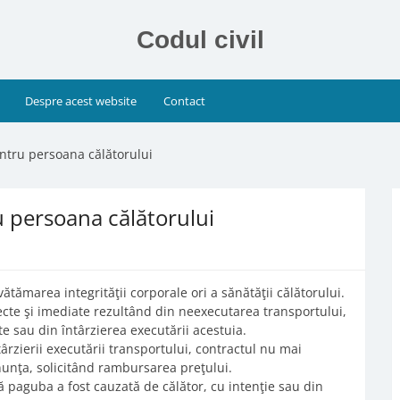
Codul civil
Despre acest website
Contact
ntru persoana călătorului
 persoana călătorului
ămarea integrităţii corporale ori a sănătăţii călătorului.
cte şi imediate rezultând din neexecutarea transportului,
ite sau din întârzierea executării acestuia.
târzierii executării transportului, contractul nu mai
nunţa, solicitând rambursarea preţului.
 paguba a fost cauzată de călător, cu intenţie sau din