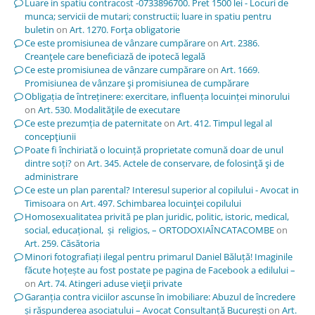
Luare in spatiu contracost -0733896700. Pret 1500 lei - Locuri de
munca; servicii de mutari; constructii; luare in spatiu pentru
buletin
on
Art. 1270. Forţa obligatorie
Ce este promisiunea de vânzare cumpărare
on
Art. 2386.
Creanţele care beneficiază de ipotecă legală
Ce este promisiunea de vânzare cumpărare
on
Art. 1669.
Promisiunea de vânzare şi promisiunea de cumpărare
Obligația de întreținere: exercitare, influența locuinței minorului
on
Art. 530. Modalităţile de executare
Ce este prezumția de paternitate
on
Art. 412. Timpul legal al
concepţiunii
Poate fi închiriată o locuință proprietate comună doar de unul
dintre soți?
on
Art. 345. Actele de conservare, de folosinţă şi de
administrare
Ce este un plan parental? Interesul superior al copilului - Avocat in
Timisoara
on
Art. 497. Schimbarea locuinţei copilului
Homosexualitatea privită pe plan juridic, politic, istoric, medical,
social, educațional, și religios, – ORTODOXIAÎNCATACOMBE
on
Art. 259. Căsătoria
Minori fotografiați ilegal pentru primarul Daniel Băluță! Imaginile
făcute hoțește au fost postate pe pagina de Facebook a edilului –
on
Art. 74. Atingeri aduse vieţii private
Garanția contra viciilor ascunse în imobiliare: Abuzul de încredere
și răspunderea asociatului – Avocat Consultanță București
on
Art.