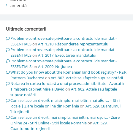
amendă
Ultimele comentarii
Probleme controversate privitoare la contractul de mandat -
ESSENTIALS
on
Art. 1310. Răspunderea reprezentantului
Probleme controversate privitoare la contractul de mandat -
ESSENTIALS
on
Art. 2017. Executarea mandatului
Probleme controversate privitoare la contractul de mandat -
ESSENTIALS
on
Art. 2009. Noţiunea
What do you know about the Romanian land book registry? - R&R
Partners Bucharest
on
Art. 902. Actele sau faptele supuse notării
Notarea în cartea funciară a unui proces; admisibilitate - Avocat in
Timisoara cabinet Mirela David
on
Art. 902. Actele sau faptele
supuse notării
Cum se face un divorÈ; mai simplu, mai ieftin, mai uÈor… – Stiri
locale | Ziare locale online din România
on
Art. 529. Cuantumul
întreţinerii
Cum se face un divorț; mai simplu, mai ieftin, mai ușor… - Ziare
Online 24 - Stiri Online - Stiri locale Romania
on
Art. 529.
Cuantumul întreţinerii