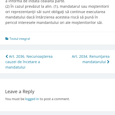
a informa de îndată cealaltă parte.
(2) În cazul prevăzut la alin. (1), mandatarul sau moştenitorii
ori reprezentanţii săi sunt obligaţi să continue executarea
mandatului dacă întârzierea acesteia riscă să pună în
pericol interesele mandantului ori ale moştenitorilor săi.
Textul integral
Post
Art. 2036. Necunoaşterea
Art. 2034. Renunţarea
cauzei de încetare a
mandatarului
navigation
mandatului
Leave a Reply
You must be
logged in
to post a comment.