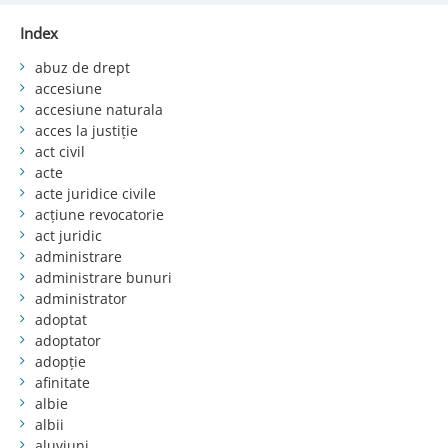
Index
abuz de drept
accesiune
accesiune naturala
acces la justiție
act civil
acte
acte juridice civile
acțiune revocatorie
act juridic
administrare
administrare bunuri
administrator
adoptat
adoptator
adopție
afinitate
albie
albii
aluviuni