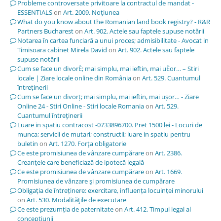
Probleme controversate privitoare la contractul de mandat -
ESSENTIALS
on
Art. 2009. Noţiunea
What do you know about the Romanian land book registry? - R&R
Partners Bucharest
on
Art. 902. Actele sau faptele supuse notării
Notarea în cartea funciară a unui proces; admisibilitate - Avocat in
Timisoara cabinet Mirela David
on
Art. 902. Actele sau faptele
supuse notării
Cum se face un divorÈ; mai simplu, mai ieftin, mai uÈor… – Stiri
locale | Ziare locale online din România
on
Art. 529. Cuantumul
întreţinerii
Cum se face un divorț; mai simplu, mai ieftin, mai ușor… - Ziare
Online 24 - Stiri Online - Stiri locale Romania
on
Art. 529.
Cuantumul întreţinerii
Luare in spatiu contracost -0733896700. Pret 1500 lei - Locuri de
munca; servicii de mutari; constructii; luare in spatiu pentru
buletin
on
Art. 1270. Forţa obligatorie
Ce este promisiunea de vânzare cumpărare
on
Art. 2386.
Creanţele care beneficiază de ipotecă legală
Ce este promisiunea de vânzare cumpărare
on
Art. 1669.
Promisiunea de vânzare şi promisiunea de cumpărare
Obligația de întreținere: exercitare, influența locuinței minorului
on
Art. 530. Modalităţile de executare
Ce este prezumția de paternitate
on
Art. 412. Timpul legal al
concepţiunii