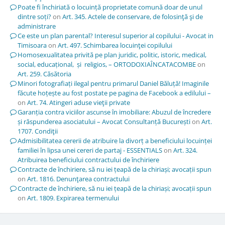
Poate fi închiriată o locuință proprietate comună doar de unul
dintre soți?
on
Art. 345. Actele de conservare, de folosinţă şi de
administrare
Ce este un plan parental? Interesul superior al copilului - Avocat in
Timisoara
on
Art. 497. Schimbarea locuinţei copilului
Homosexualitatea privită pe plan juridic, politic, istoric, medical,
social, educațional, și religios, – ORTODOXIAÎNCATACOMBE
on
Art. 259. Căsătoria
Minori fotografiați ilegal pentru primarul Daniel Băluță! Imaginile
făcute hoțește au fost postate pe pagina de Facebook a edilului –
on
Art. 74. Atingeri aduse vieţii private
Garanția contra viciilor ascunse în imobiliare: Abuzul de încredere
și răspunderea asociatului – Avocat Consultanță București
on
Art.
1707. Condiţii
Admisibilitatea cererii de atribuire la divorț a beneficiului locuinței
familiei în lipsa unei cereri de partaj - ESSENTIALS
on
Art. 324.
Atribuirea beneficiului contractului de închiriere
Contracte de închiriere, să nu iei țeapă de la chiriași; avocații spun
on
Art. 1816. Denunţarea contractului
Contracte de închiriere, să nu iei țeapă de la chiriași; avocații spun
on
Art. 1809. Expirarea termenului