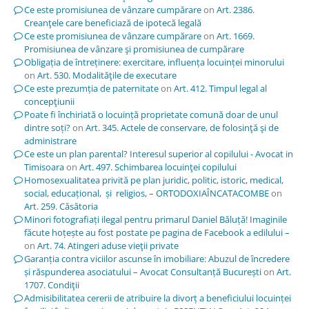
Ce este promisiunea de vânzare cumpărare
on
Art. 2386.
Creanţele care beneficiază de ipotecă legală
Ce este promisiunea de vânzare cumpărare
on
Art. 1669.
Promisiunea de vânzare şi promisiunea de cumpărare
Obligația de întreținere: exercitare, influența locuinței minorului
on
Art. 530. Modalităţile de executare
Ce este prezumția de paternitate
on
Art. 412. Timpul legal al
concepţiunii
Poate fi închiriată o locuință proprietate comună doar de unul
dintre soți?
on
Art. 345. Actele de conservare, de folosinţă şi de
administrare
Ce este un plan parental? Interesul superior al copilului - Avocat in
Timisoara
on
Art. 497. Schimbarea locuinţei copilului
Homosexualitatea privită pe plan juridic, politic, istoric, medical,
social, educațional, și religios, – ORTODOXIAÎNCATACOMBE
on
Art. 259. Căsătoria
Minori fotografiați ilegal pentru primarul Daniel Băluță! Imaginile
făcute hoțește au fost postate pe pagina de Facebook a edilului –
on
Art. 74. Atingeri aduse vieţii private
Garanția contra viciilor ascunse în imobiliare: Abuzul de încredere
și răspunderea asociatului – Avocat Consultanță București
on
Art.
1707. Condiţii
Admisibilitatea cererii de atribuire la divorț a beneficiului locuinței