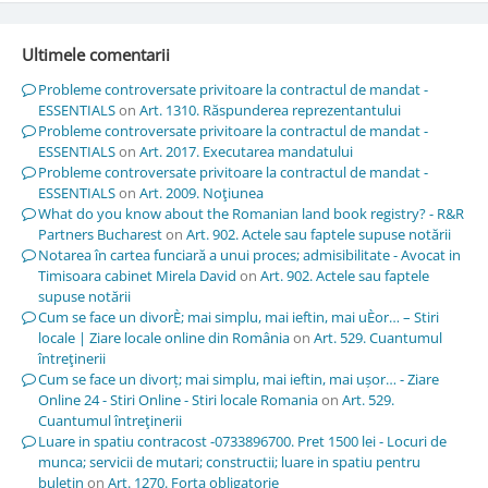
Ultimele comentarii
Probleme controversate privitoare la contractul de mandat -
ESSENTIALS
on
Art. 1310. Răspunderea reprezentantului
Probleme controversate privitoare la contractul de mandat -
ESSENTIALS
on
Art. 2017. Executarea mandatului
Probleme controversate privitoare la contractul de mandat -
ESSENTIALS
on
Art. 2009. Noţiunea
What do you know about the Romanian land book registry? - R&R
Partners Bucharest
on
Art. 902. Actele sau faptele supuse notării
Notarea în cartea funciară a unui proces; admisibilitate - Avocat in
Timisoara cabinet Mirela David
on
Art. 902. Actele sau faptele
supuse notării
Cum se face un divorÈ; mai simplu, mai ieftin, mai uÈor… – Stiri
locale | Ziare locale online din România
on
Art. 529. Cuantumul
întreţinerii
Cum se face un divorț; mai simplu, mai ieftin, mai ușor… - Ziare
Online 24 - Stiri Online - Stiri locale Romania
on
Art. 529.
Cuantumul întreţinerii
Luare in spatiu contracost -0733896700. Pret 1500 lei - Locuri de
munca; servicii de mutari; constructii; luare in spatiu pentru
buletin
on
Art. 1270. Forţa obligatorie