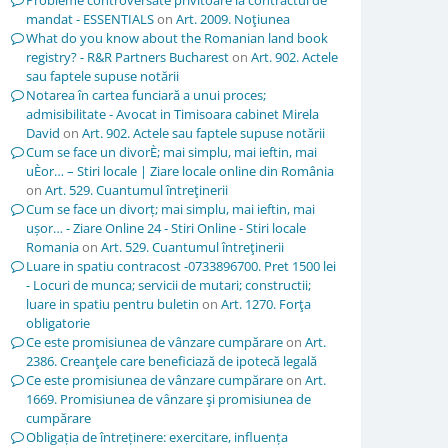
Probleme controversate privitoare la contractul de
mandat - ESSENTIALS
on
Art. 2009. Noţiunea
What do you know about the Romanian land book
registry? - R&R Partners Bucharest
on
Art. 902. Actele
sau faptele supuse notării
Notarea în cartea funciară a unui proces;
admisibilitate - Avocat in Timisoara cabinet Mirela
David
on
Art. 902. Actele sau faptele supuse notării
Cum se face un divorÈ; mai simplu, mai ieftin, mai
uÈor… – Stiri locale | Ziare locale online din România
on
Art. 529. Cuantumul întreţinerii
Cum se face un divorț; mai simplu, mai ieftin, mai
ușor… - Ziare Online 24 - Stiri Online - Stiri locale
Romania
on
Art. 529. Cuantumul întreţinerii
Luare in spatiu contracost -0733896700. Pret 1500 lei
- Locuri de munca; servicii de mutari; constructii;
luare in spatiu pentru buletin
on
Art. 1270. Forţa
obligatorie
Ce este promisiunea de vânzare cumpărare
on
Art.
2386. Creanţele care beneficiază de ipotecă legală
Ce este promisiunea de vânzare cumpărare
on
Art.
1669. Promisiunea de vânzare şi promisiunea de
cumpărare
Obligația de întreținere: exercitare, influența