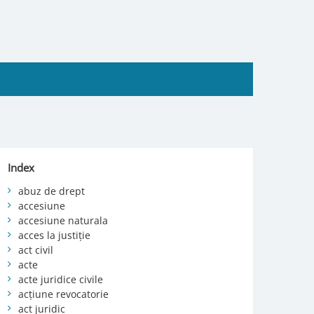
Index
abuz de drept
accesiune
accesiune naturala
acces la justiție
act civil
acte
acte juridice civile
acțiune revocatorie
act juridic