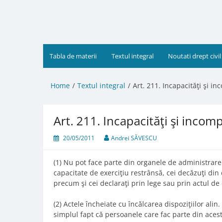
Skip
to
content
Tabla de materii
Textul integral
Noutati drept civil
Home
Textul integral
Art. 211. Incapacităţi şi in
Art. 211. Incapacităţi şi incompa
20/05/2011
Andrei SĂVESCU
(1) Nu pot face parte din organele de administrare ş
capacitate de exerciţiu restrânsă, cei decăzuţi din
precum şi cei declaraţi prin lege sau prin actul de 
(2) Actele încheiate cu încălcarea dispoziţiilor alin
simplul fapt că persoanele care fac parte din aces