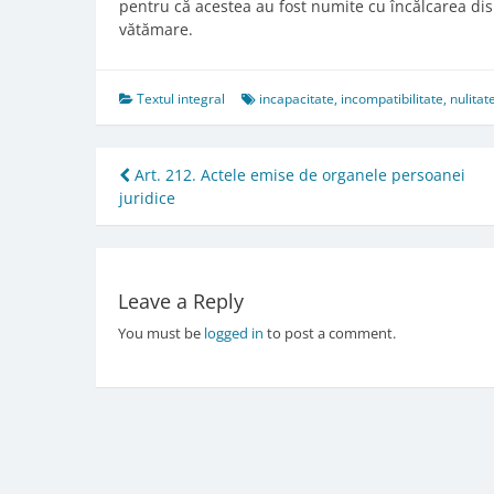
pentru că acestea au fost numite cu încălcarea disp
vătămare.
Textul integral
incapacitate
,
incompatibilitate
,
nulitat
Post
Art. 212. Actele emise de organele persoanei
juridice
navigation
Leave a Reply
You must be
logged in
to post a comment.