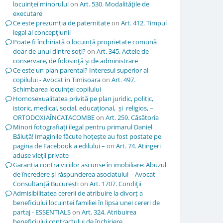
locuinței minorului
on
Art. 530. Modalităţile de
executare
Ce este prezumția de paternitate
on
Art. 412. Timpul
legal al concepţiunii
Poate fi închiriată o locuință proprietate comună
doar de unul dintre soți?
on
Art. 345. Actele de
conservare, de folosinţă şi de administrare
Ce este un plan parental? Interesul superior al
copilului - Avocat in Timisoara
on
Art. 497.
Schimbarea locuinţei copilului
Homosexualitatea privită pe plan juridic, politic,
istoric, medical, social, educațional, și religios, –
ORTODOXIAÎNCATACOMBE
on
Art. 259. Căsătoria
Minori fotografiați ilegal pentru primarul Daniel
Băluță! Imaginile făcute hoțește au fost postate pe
pagina de Facebook a edilului –
on
Art. 74. Atingeri
aduse vieţii private
Garanția contra viciilor ascunse în imobiliare: Abuzul
de încredere și răspunderea asociatului – Avocat
Consultanță București
on
Art. 1707. Condiţii
Admisibilitatea cererii de atribuire la divorț a
beneficiului locuinței familiei în lipsa unei cereri de
partaj - ESSENTIALS
on
Art. 324. Atribuirea
beneficiului contractului de închiriere