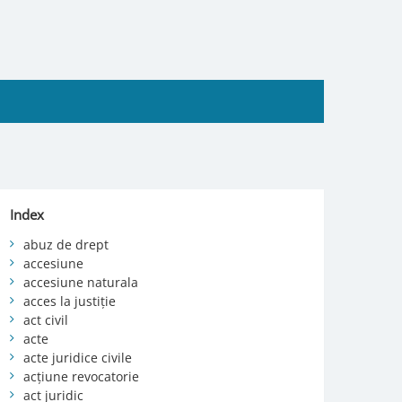
Index
abuz de drept
accesiune
accesiune naturala
acces la justiție
act civil
acte
acte juridice civile
acțiune revocatorie
act juridic