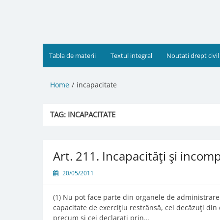
Skip
to
content
Tabla de materii
Textul integral
Noutati drept civil
Home
incapacitate
TAG:
INCAPACITATE
Art. 211. Incapacităţi şi incompa
20/05/2011
(1) Nu pot face parte din organele de administrare ş
capacitate de exerciţiu restrânsă, cei decăzuţi din
precum şi cei declaraţi prin…