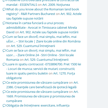
Probleme controversate privitoare la contractul de
mandat - ESSENTIALS
on
Art. 2009. Noţiunea
What do you know about the Romanian land book
registry? - R&R Partners Bucharest
on
Art. 902. Actele
sau faptele supuse notării
Notarea în cartea funciară a unui proces;
admisibilitate - Avocat in Timisoara cabinet Mirela
David
on
Art. 902. Actele sau faptele supuse notării
Cum se face un divorÈ; mai simplu, mai ieftin, mai
uÈor… – Stiri locale | Ziare locale online din România
on
Art. 529. Cuantumul întreţinerii
Cum se face un divorț; mai simplu, mai ieftin, mai
ușor… - Ziare Online 24 - Stiri Online - Stiri locale
Romania
on
Art. 529. Cuantumul întreţinerii
Luare in spatiu contracost -0733896700. Pret 1500 lei
- Locuri de munca; servicii de mutari; constructii;
luare in spatiu pentru buletin
on
Art. 1270. Forţa
obligatorie
Ce este promisiunea de vânzare cumpărare
on
Art.
2386. Creanţele care beneficiază de ipotecă legală
Ce este promisiunea de vânzare cumpărare
on
Art.
1669. Promisiunea de vânzare şi promisiunea de
cumpărare
Obligația de întreținere: exercitare, influența