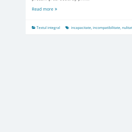
Art.
Read more
211.
Incapacităţi
şi
Textul integral
incapacitate
,
incompatibilitate
,
nulita
incompatibilităţi