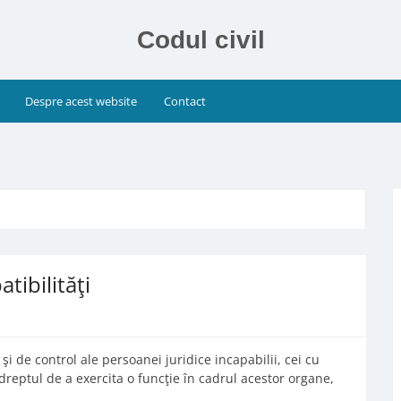
Codul civil
Despre acest website
Contact
tibilităţi
i de control ale persoanei juridice incapabilii, cei cu
 dreptul de a exercita o funcţie în cadrul acestor organe,