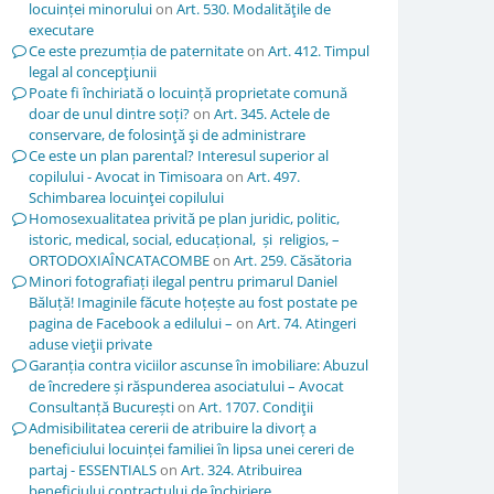
locuinței minorului
on
Art. 530. Modalităţile de
executare
Ce este prezumția de paternitate
on
Art. 412. Timpul
legal al concepţiunii
Poate fi închiriată o locuință proprietate comună
doar de unul dintre soți?
on
Art. 345. Actele de
conservare, de folosinţă şi de administrare
Ce este un plan parental? Interesul superior al
copilului - Avocat in Timisoara
on
Art. 497.
Schimbarea locuinţei copilului
Homosexualitatea privită pe plan juridic, politic,
istoric, medical, social, educațional, și religios, –
ORTODOXIAÎNCATACOMBE
on
Art. 259. Căsătoria
Minori fotografiați ilegal pentru primarul Daniel
Băluță! Imaginile făcute hoțește au fost postate pe
pagina de Facebook a edilului –
on
Art. 74. Atingeri
aduse vieţii private
Garanția contra viciilor ascunse în imobiliare: Abuzul
de încredere și răspunderea asociatului – Avocat
Consultanță București
on
Art. 1707. Condiţii
Admisibilitatea cererii de atribuire la divorț a
beneficiului locuinței familiei în lipsa unei cereri de
partaj - ESSENTIALS
on
Art. 324. Atribuirea
beneficiului contractului de închiriere