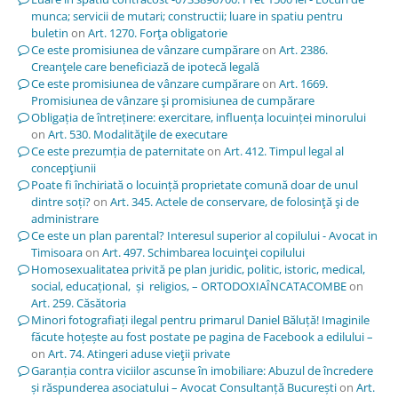
munca; servicii de mutari; constructii; luare in spatiu pentru
buletin
on
Art. 1270. Forţa obligatorie
Ce este promisiunea de vânzare cumpărare
on
Art. 2386.
Creanţele care beneficiază de ipotecă legală
Ce este promisiunea de vânzare cumpărare
on
Art. 1669.
Promisiunea de vânzare şi promisiunea de cumpărare
Obligația de întreținere: exercitare, influența locuinței minorului
on
Art. 530. Modalităţile de executare
Ce este prezumția de paternitate
on
Art. 412. Timpul legal al
concepţiunii
Poate fi închiriată o locuință proprietate comună doar de unul
dintre soți?
on
Art. 345. Actele de conservare, de folosinţă şi de
administrare
Ce este un plan parental? Interesul superior al copilului - Avocat in
Timisoara
on
Art. 497. Schimbarea locuinţei copilului
Homosexualitatea privită pe plan juridic, politic, istoric, medical,
social, educațional, și religios, – ORTODOXIAÎNCATACOMBE
on
Art. 259. Căsătoria
Minori fotografiați ilegal pentru primarul Daniel Băluță! Imaginile
făcute hoțește au fost postate pe pagina de Facebook a edilului –
on
Art. 74. Atingeri aduse vieţii private
Garanția contra viciilor ascunse în imobiliare: Abuzul de încredere
și răspunderea asociatului – Avocat Consultanță București
on
Art.