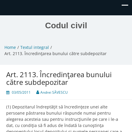
Codul civil
Home
Textul integral
Art. 2113. Încredinţarea bunului către subdepozitar
Art. 2113. Încredinţarea bunului
către subdepozitar
03/05/2011
Andrei SĂVESCU
(1) Depozitarul îndreptăţit să încredinţeze unei alte
persoane păstrarea bunului răspunde numai pentru
alegerea acesteia sau pentru instrucţiunile pe care i le-a
dat, cu condiţia să fi adus de îndată la cunoştinţa
deponentului locul depozitului şi numele persoanei care a