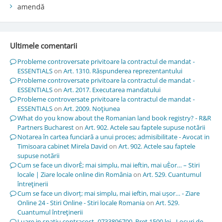
amendă
Ultimele comentarii
Probleme controversate privitoare la contractul de mandat -
ESSENTIALS
on
Art. 1310. Răspunderea reprezentantului
Probleme controversate privitoare la contractul de mandat -
ESSENTIALS
on
Art. 2017. Executarea mandatului
Probleme controversate privitoare la contractul de mandat -
ESSENTIALS
on
Art. 2009. Noţiunea
What do you know about the Romanian land book registry? - R&R
Partners Bucharest
on
Art. 902. Actele sau faptele supuse notării
Notarea în cartea funciară a unui proces; admisibilitate - Avocat in
Timisoara cabinet Mirela David
on
Art. 902. Actele sau faptele
supuse notării
Cum se face un divorÈ; mai simplu, mai ieftin, mai uÈor… – Stiri
locale | Ziare locale online din România
on
Art. 529. Cuantumul
întreţinerii
Cum se face un divorț; mai simplu, mai ieftin, mai ușor… - Ziare
Online 24 - Stiri Online - Stiri locale Romania
on
Art. 529.
Cuantumul întreţinerii
Luare in spatiu contracost -0733896700. Pret 1500 lei - Locuri de