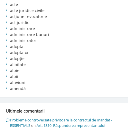
acte
acte juridice civile
acțiune revocatorie
act juridic
administrare
administrare bunuri
administrator
adoptat
adoptator
adopție
afinitate
albie
albii
aluviuni
amendă
Ultimele comentarii
Probleme controversate privitoare la contractul de mandat -
ESSENTIALS
on
Art. 1310. Răspunderea reprezentantului