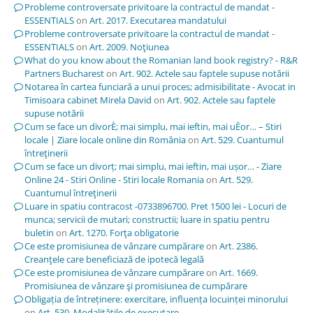
Probleme controversate privitoare la contractul de mandat -
ESSENTIALS
on
Art. 2017. Executarea mandatului
Probleme controversate privitoare la contractul de mandat -
ESSENTIALS
on
Art. 2009. Noţiunea
What do you know about the Romanian land book registry? - R&R
Partners Bucharest
on
Art. 902. Actele sau faptele supuse notării
Notarea în cartea funciară a unui proces; admisibilitate - Avocat in
Timisoara cabinet Mirela David
on
Art. 902. Actele sau faptele
supuse notării
Cum se face un divorÈ; mai simplu, mai ieftin, mai uÈor… – Stiri
locale | Ziare locale online din România
on
Art. 529. Cuantumul
întreţinerii
Cum se face un divorț; mai simplu, mai ieftin, mai ușor… - Ziare
Online 24 - Stiri Online - Stiri locale Romania
on
Art. 529.
Cuantumul întreţinerii
Luare in spatiu contracost -0733896700. Pret 1500 lei - Locuri de
munca; servicii de mutari; constructii; luare in spatiu pentru
buletin
on
Art. 1270. Forţa obligatorie
Ce este promisiunea de vânzare cumpărare
on
Art. 2386.
Creanţele care beneficiază de ipotecă legală
Ce este promisiunea de vânzare cumpărare
on
Art. 1669.
Promisiunea de vânzare şi promisiunea de cumpărare
Obligația de întreținere: exercitare, influența locuinței minorului
on
Art. 530. Modalităţile de executare