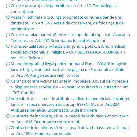
Ce este prezumția de paternitate
on
Art. 412. Timpul legal al
concepţiunii
Poate fi închiriată o locuință proprietate comună doar de unul
dintre soți?
on
Art. 345. Actele de conservare, de folosinţă şi de
administrare
Ce este un plan parental? Interesul superior al copilului - Avocat in
Timisoara
on
Art. 497. Schimbarea locuinţei copilului
Homosexualitatea privită pe plan juridic, politic, istoric, medical,
social, educațional, și religios, – ORTODOXIAÎNCATACOMBE
on
Art. 259. Căsătoria
Minori fotografiați ilegal pentru primarul Daniel Băluță! Imaginile
făcute hoțește au fost postate pe pagina de Facebook a edilului –
on
Art. 74. Atingeri aduse vieţii private
Garanția contra viciilor ascunse în imobiliare: Abuzul de încredere
și răspunderea asociatului – Avocat Consultanță București
on
Art.
1707. Condiţii
Admisibilitatea cererii de atribuire la divorț a beneficiului locuinței
familiei în lipsa unei cereri de partaj - ESSENTIALS
on
Art. 324.
Atribuirea beneficiului contractului de închiriere
Contracte de închiriere, să nu iei țeapă de la chiriași; avocații spun
on
Art. 1816. Denunţarea contractului
Contracte de închiriere, să nu iei țeapă de la chiriași; avocații spun
on
Art. 1809. Expirarea termenului