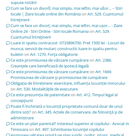
supuse notării
Cum se face un divorÈ; mai simplu, mai ieftin, mai uÈor… – Stiri
locale | Ziare locale online din România
on
Art. 529. Cuantumul
întreţinerii
Cum se face un divorț; mai simplu, mai ieftin, mai ușor… - Ziare
Online 24 - Stiri Online - Stiri locale Romania
on
Art. 529.
Cuantumul întreţinerii
Luare in spatiu contracost -0733896700. Pret 1500 lei - Locuri de
munca; servicii de mutari; constructii; luare in spatiu pentru
buletin
on
Art. 1270. Forţa obligatorie
Ce este promisiunea de vânzare cumpărare
on
Art. 2386.
Creanţele care beneficiază de ipotecă legală
Ce este promisiunea de vânzare cumpărare
on
Art. 1669.
Promisiunea de vânzare şi promisiunea de cumpărare
Obligația de întreținere: exercitare, influența locuinței minorului
on
Art. 530. Modalităţile de executare
Ce este prezumția de paternitate
on
Art. 412. Timpul legal al
concepţiunii
Poate fi închiriată o locuință proprietate comună doar de unul
dintre soți?
on
Art. 345. Actele de conservare, de folosinţă şi de
administrare
Ce este un plan parental? Interesul superior al copilului - Avocat in
Timisoara
on
Art. 497. Schimbarea locuinţei copilului
Homosexualitatea privită pe plan juridic, politic, istoric, medical,