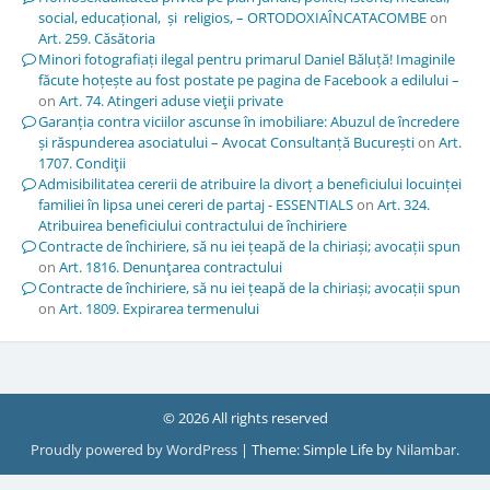
social, educațional, și religios, – ORTODOXIAÎNCATACOMBE
on
Art. 259. Căsătoria
Minori fotografiați ilegal pentru primarul Daniel Băluță! Imaginile
făcute hoțește au fost postate pe pagina de Facebook a edilului –
on
Art. 74. Atingeri aduse vieţii private
Garanția contra viciilor ascunse în imobiliare: Abuzul de încredere
și răspunderea asociatului – Avocat Consultanță București
on
Art.
1707. Condiţii
Admisibilitatea cererii de atribuire la divorț a beneficiului locuinței
familiei în lipsa unei cereri de partaj - ESSENTIALS
on
Art. 324.
Atribuirea beneficiului contractului de închiriere
Contracte de închiriere, să nu iei țeapă de la chiriași; avocații spun
on
Art. 1816. Denunţarea contractului
Contracte de închiriere, să nu iei țeapă de la chiriași; avocații spun
on
Art. 1809. Expirarea termenului
© 2026 All rights reserved
Proudly powered by WordPress
|
Theme: Simple Life by
Nilambar
.