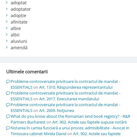
adoptat
adoptator
adopție
afinitate
albie
albii
aluviuni
amendă
Ultimele comentarii
Probleme controversate privitoare la contractul de mandat -
ESSENTIALS
on
Art. 1310. Răspunderea reprezentantului
Probleme controversate privitoare la contractul de mandat -
ESSENTIALS
on
Art. 2017. Executarea mandatului
Probleme controversate privitoare la contractul de mandat -
ESSENTIALS
on
Art. 2009. Noţiunea
What do you know about the Romanian land book registry? - R&R
Partners Bucharest
on
Art. 902. Actele sau faptele supuse notării
Notarea în cartea funciară a unui proces; admisibilitate - Avocat in
Timisoara cabinet Mirela David
on
Art. 902. Actele sau faptele