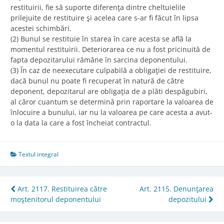
restituirii, fie să suporte diferenţa dintre cheltuielile
prilejuite de restituire şi acelea care s-ar fi făcut în lipsa
acestei schimbări.
(2) Bunul se restituie în starea în care acesta se află la
momentul restituirii. Deteriorarea ce nu a fost pricinuită de
fapta depozitarului rămâne în sarcina deponentului.
(3) În caz de neexecutare culpabilă a obligaţiei de restituire,
dacă bunul nu poate fi recuperat în natură de către
deponent, depozitarul are obligaţia de a plăti despăgubiri,
al căror cuantum se determină prin raportare la valoarea de
înlocuire a bunului, iar nu la valoarea pe care acesta a avut-
o la data la care a fost încheiat contractul.
Textul integral
Post
Art. 2117. Restituirea către
Art. 2115. Denunţarea
moştenitorul deponentului
depozitului
navigation