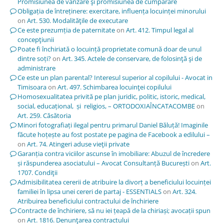
Promisiunea de vânzare şi promisiunea de cumpărare
Obligația de întreținere: exercitare, influența locuinței minorului
on
Art. 530. Modalităţile de executare
Ce este prezumția de paternitate
on
Art. 412. Timpul legal al
concepţiunii
Poate fi închiriată o locuință proprietate comună doar de unul
dintre soți?
on
Art. 345. Actele de conservare, de folosinţă şi de
administrare
Ce este un plan parental? Interesul superior al copilului - Avocat in
Timisoara
on
Art. 497. Schimbarea locuinţei copilului
Homosexualitatea privită pe plan juridic, politic, istoric, medical,
social, educațional, și religios, – ORTODOXIAÎNCATACOMBE
on
Art. 259. Căsătoria
Minori fotografiați ilegal pentru primarul Daniel Băluță! Imaginile
făcute hoțește au fost postate pe pagina de Facebook a edilului –
on
Art. 74. Atingeri aduse vieţii private
Garanția contra viciilor ascunse în imobiliare: Abuzul de încredere
și răspunderea asociatului – Avocat Consultanță București
on
Art.
1707. Condiţii
Admisibilitatea cererii de atribuire la divorț a beneficiului locuinței
familiei în lipsa unei cereri de partaj - ESSENTIALS
on
Art. 324.
Atribuirea beneficiului contractului de închiriere
Contracte de închiriere, să nu iei țeapă de la chiriași; avocații spun
on
Art. 1816. Denunţarea contractului