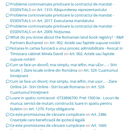
Probleme controversate privitoare la contractul de mandat -
ESSENTIALS
on
Art. 1310. Răspunderea reprezentantului
Probleme controversate privitoare la contractul de mandat -
ESSENTIALS
on
Art. 2017. Executarea mandatului
Probleme controversate privitoare la contractul de mandat -
ESSENTIALS
on
Art. 2009. Noţiunea
What do you know about the Romanian land book registry? - R&R
Partners Bucharest
on
Art. 902. Actele sau faptele supuse notării
Notarea în cartea funciară a unui proces; admisibilitate - Avocat in
Timisoara cabinet Mirela David
on
Art. 902. Actele sau faptele
supuse notării
Cum se face un divorÈ; mai simplu, mai ieftin, mai uÈor… – Stiri
locale | Ziare locale online din România
on
Art. 529. Cuantumul
întreţinerii
Cum se face un divorț; mai simplu, mai ieftin, mai ușor… - Ziare
Online 24 - Stiri Online - Stiri locale Romania
on
Art. 529.
Cuantumul întreţinerii
Luare in spatiu contracost -0733896700. Pret 1500 lei - Locuri de
munca; servicii de mutari; constructii; luare in spatiu pentru
buletin
on
Art. 1270. Forţa obligatorie
Ce este promisiunea de vânzare cumpărare
on
Art. 2386.
Creanţele care beneficiază de ipotecă legală
Ce este promisiunea de vânzare cumpărare
on
Art. 1669.