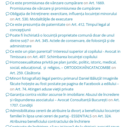
Ce este promisiunea de vânzare cumpărare
on
Art. 1669.
Promisiunea de vânzare şi promisiunea de cumpărare
Obligația de întreținere: exercitare, influența locuinței minorului
on
Art. 530. Modalităţile de executare
Ce este prezumția de paternitate
on
Art. 412. Timpul legal al
concepţiunii
Poate fi închiriată o locuință proprietate comună doar de unul
dintre soți?
on
Art. 345. Actele de conservare, de folosinţă şi de
administrare
Ce este un plan parental? Interesul superior al copilului - Avocat in
Timisoara
on
Art. 497. Schimbarea locuinţei copilului
Homosexualitatea privită pe plan juridic, politic, istoric, medical,
social, educațional, și religios, – ORTODOXIAÎNCATACOMBE
on
Art. 259. Căsătoria
Minori fotografiați ilegal pentru primarul Daniel Băluță! Imaginile
făcute hoțește au fost postate pe pagina de Facebook a edilului –
on
Art. 74. Atingeri aduse vieţii private
Garanția contra viciilor ascunse în imobiliare: Abuzul de încredere
și răspunderea asociatului – Avocat Consultanță București
on
Art.
1707. Condiţii
Admisibilitatea cererii de atribuire la divorț a beneficiului locuinței
familiei în lipsa unei cereri de partaj - ESSENTIALS
on
Art. 324.
Atribuirea beneficiului contractului de închiriere
Contracte de închiriere, să nu iei țeapă de la chiriași; avocații spun