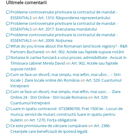
Ultimele comentarii
Probleme controversate privitoare la contractul de mandat -
ESSENTIALS
on
Art. 1310. Răspunderea reprezentantului
Probleme controversate privitoare la contractul de mandat -
ESSENTIALS
on
Art. 2017. Executarea mandatului
Probleme controversate privitoare la contractul de mandat -
ESSENTIALS
on
Art. 2009. Noţiunea
What do you know about the Romanian land book registry? - R&R
Partners Bucharest
on
Art. 902. Actele sau faptele supuse notării
Notarea în cartea funciară a unui proces; admisibilitate - Avocat in
Timisoara cabinet Mirela David
on
Art. 902. Actele sau faptele
supuse notării
Cum se face un divorÈ; mai simplu, mai ieftin, mai uÈor… – Stiri
locale | Ziare locale online din România
on
Art. 529. Cuantumul
întreţinerii
Cum se face un divorț; mai simplu, mai ieftin, mai ușor… - Ziare
Online 24 - Stiri Online - Stiri locale Romania
on
Art. 529.
Cuantumul întreţinerii
Luare in spatiu contracost -0733896700. Pret 1500 lei - Locuri de
munca; servicii de mutari; constructii; luare in spatiu pentru
buletin
on
Art. 1270. Forţa obligatorie
Ce este promisiunea de vânzare cumpărare
on
Art. 2386.
Creanţele care beneficiază de ipotecă legală