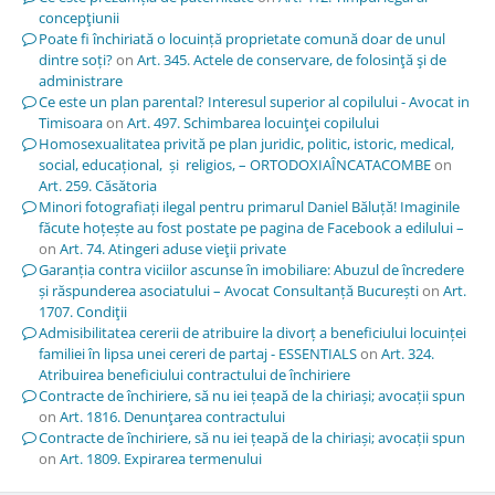
concepţiunii
Poate fi închiriată o locuință proprietate comună doar de unul
dintre soți?
on
Art. 345. Actele de conservare, de folosinţă şi de
administrare
Ce este un plan parental? Interesul superior al copilului - Avocat in
Timisoara
on
Art. 497. Schimbarea locuinţei copilului
Homosexualitatea privită pe plan juridic, politic, istoric, medical,
social, educațional, și religios, – ORTODOXIAÎNCATACOMBE
on
Art. 259. Căsătoria
Minori fotografiați ilegal pentru primarul Daniel Băluță! Imaginile
făcute hoțește au fost postate pe pagina de Facebook a edilului –
on
Art. 74. Atingeri aduse vieţii private
Garanția contra viciilor ascunse în imobiliare: Abuzul de încredere
și răspunderea asociatului – Avocat Consultanță București
on
Art.
1707. Condiţii
Admisibilitatea cererii de atribuire la divorț a beneficiului locuinței
familiei în lipsa unei cereri de partaj - ESSENTIALS
on
Art. 324.
Atribuirea beneficiului contractului de închiriere
Contracte de închiriere, să nu iei țeapă de la chiriași; avocații spun
on
Art. 1816. Denunţarea contractului
Contracte de închiriere, să nu iei țeapă de la chiriași; avocații spun
on
Art. 1809. Expirarea termenului