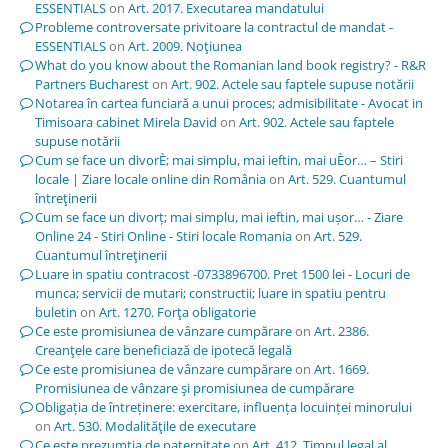
ESSENTIALS
on
Art. 2017. Executarea mandatului
Probleme controversate privitoare la contractul de mandat -
ESSENTIALS
on
Art. 2009. Noţiunea
What do you know about the Romanian land book registry? - R&R
Partners Bucharest
on
Art. 902. Actele sau faptele supuse notării
Notarea în cartea funciară a unui proces; admisibilitate - Avocat in
Timisoara cabinet Mirela David
on
Art. 902. Actele sau faptele
supuse notării
Cum se face un divorÈ; mai simplu, mai ieftin, mai uÈor… – Stiri
locale | Ziare locale online din România
on
Art. 529. Cuantumul
întreţinerii
Cum se face un divorț; mai simplu, mai ieftin, mai ușor… - Ziare
Online 24 - Stiri Online - Stiri locale Romania
on
Art. 529.
Cuantumul întreţinerii
Luare in spatiu contracost -0733896700. Pret 1500 lei - Locuri de
munca; servicii de mutari; constructii; luare in spatiu pentru
buletin
on
Art. 1270. Forţa obligatorie
Ce este promisiunea de vânzare cumpărare
on
Art. 2386.
Creanţele care beneficiază de ipotecă legală
Ce este promisiunea de vânzare cumpărare
on
Art. 1669.
Promisiunea de vânzare şi promisiunea de cumpărare
Obligația de întreținere: exercitare, influența locuinței minorului
on
Art. 530. Modalităţile de executare
Ce este prezumția de paternitate
on
Art. 412. Timpul legal al