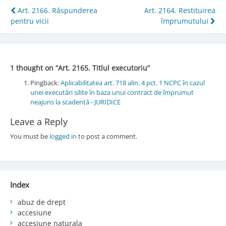
Post
Art. 2166. Răspunderea
Art. 2164. Restituirea
pentru vicii
împrumutului
navigation
1 thought on “
Art. 2165. Titlul executoriu
”
Pingback:
Aplicabilitatea art. 718 alin. 4 pct. 1 NCPC în cazul
unei executări silite în baza unui contract de împrumut
neajuns la scadență - JURIDICE
Leave a Reply
You must be
logged in
to post a comment.
Index
abuz de drept
accesiune
accesiune naturala