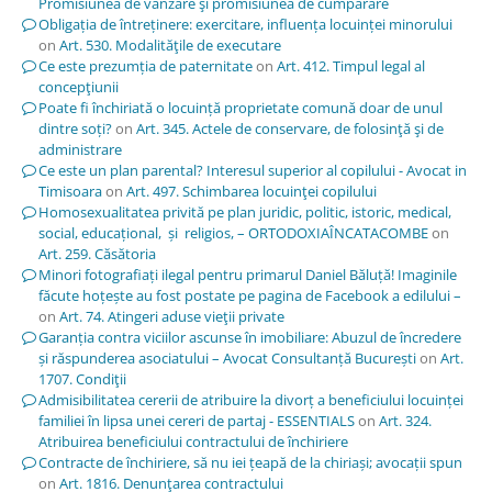
Promisiunea de vânzare şi promisiunea de cumpărare
Obligația de întreținere: exercitare, influența locuinței minorului
on
Art. 530. Modalităţile de executare
Ce este prezumția de paternitate
on
Art. 412. Timpul legal al
concepţiunii
Poate fi închiriată o locuință proprietate comună doar de unul
dintre soți?
on
Art. 345. Actele de conservare, de folosinţă şi de
administrare
Ce este un plan parental? Interesul superior al copilului - Avocat in
Timisoara
on
Art. 497. Schimbarea locuinţei copilului
Homosexualitatea privită pe plan juridic, politic, istoric, medical,
social, educațional, și religios, – ORTODOXIAÎNCATACOMBE
on
Art. 259. Căsătoria
Minori fotografiați ilegal pentru primarul Daniel Băluță! Imaginile
făcute hoțește au fost postate pe pagina de Facebook a edilului –
on
Art. 74. Atingeri aduse vieţii private
Garanția contra viciilor ascunse în imobiliare: Abuzul de încredere
și răspunderea asociatului – Avocat Consultanță București
on
Art.
1707. Condiţii
Admisibilitatea cererii de atribuire la divorț a beneficiului locuinței
familiei în lipsa unei cereri de partaj - ESSENTIALS
on
Art. 324.
Atribuirea beneficiului contractului de închiriere
Contracte de închiriere, să nu iei țeapă de la chiriași; avocații spun
on
Art. 1816. Denunţarea contractului