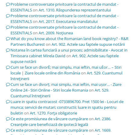
Probleme controversate privitoare la contractul de mandat -
ESSENTIALS
on
Art. 1310. Răspunderea reprezentantului
Probleme controversate privitoare la contractul de mandat -
ESSENTIALS
on
Art. 2017. Executarea mandatului
Probleme controversate privitoare la contractul de mandat -
ESSENTIALS
on
Art. 2009. Noţiunea
What do you know about the Romanian land book registry? - R&R
Partners Bucharest
on
Art. 902. Actele sau faptele supuse notării
Notarea în cartea funciară a unui proces; admisibilitate - Avocat in
Timisoara cabinet Mirela David
on
Art. 902. Actele sau faptele
supuse notării
Cum se face un divorÈ; mai simplu, mai ieftin, mai uÈor… – Stiri
locale | Ziare locale online din România
on
Art. 529. Cuantumul
întreţinerii
Cum se face un divorț; mai simplu, mai ieftin, mai ușor… - Ziare
Online 24 - Stiri Online - Stiri locale Romania
on
Art. 529.
Cuantumul întreţinerii
Luare in spatiu contracost -0733896700. Pret 1500 lei - Locuri de
munca; servicii de mutari; constructii; luare in spatiu pentru
buletin
on
Art. 1270. Forţa obligatorie
Ce este promisiunea de vânzare cumpărare
on
Art. 2386.
Creanţele care beneficiază de ipotecă legală
Ce este promisiunea de vânzare cumpărare
on
Art. 1669.