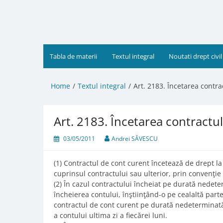
Skip
to
content
Tabla de materii
Textul integral
Noutati drept civil
Home
Textul integral
Art. 2183. Încetarea contra
Art. 2183. Încetarea contractu
03/05/2011
Andrei SĂVESCU
(1) Contractul de cont curent încetează de drept l
cuprinsul contractului sau ulterior, prin convenţie
(2) În cazul contractului încheiat pe durată nedete
încheierea contului, înştiinţând-o pe cealaltă parte
contractul de cont curent pe durată nedeterminat
a contului ultima zi a fiecărei luni.