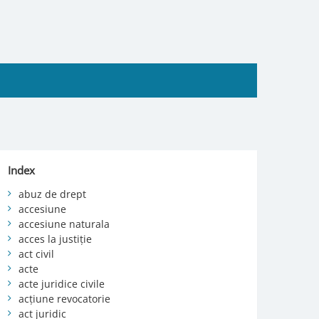
Index
abuz de drept
accesiune
accesiune naturala
acces la justiție
act civil
acte
acte juridice civile
acțiune revocatorie
act juridic