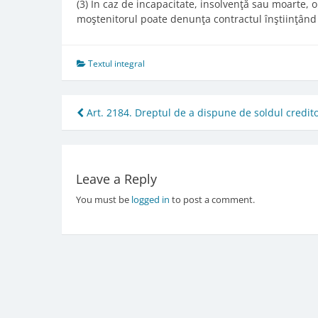
(3) În caz de incapacitate, insolvenţă sau moarte, 
moştenitorul poate denunţa contractul înştiinţând c
Textul integral
Post
Art. 2184. Dreptul de a dispune de soldul credit
navigation
Leave a Reply
You must be
logged in
to post a comment.