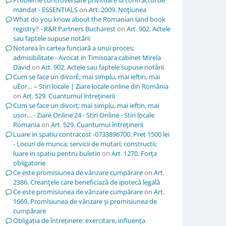
Probleme controversate privitoare la contractul de
mandat - ESSENTIALS
on
Art. 2009. Noţiunea
What do you know about the Romanian land book
registry? - R&R Partners Bucharest
on
Art. 902. Actele
sau faptele supuse notării
Notarea în cartea funciară a unui proces;
admisibilitate - Avocat in Timisoara cabinet Mirela
David
on
Art. 902. Actele sau faptele supuse notării
Cum se face un divorÈ; mai simplu, mai ieftin, mai
uÈor… – Stiri locale | Ziare locale online din România
on
Art. 529. Cuantumul întreţinerii
Cum se face un divorț; mai simplu, mai ieftin, mai
ușor… - Ziare Online 24 - Stiri Online - Stiri locale
Romania
on
Art. 529. Cuantumul întreţinerii
Luare in spatiu contracost -0733896700. Pret 1500 lei
- Locuri de munca; servicii de mutari; constructii;
luare in spatiu pentru buletin
on
Art. 1270. Forţa
obligatorie
Ce este promisiunea de vânzare cumpărare
on
Art.
2386. Creanţele care beneficiază de ipotecă legală
Ce este promisiunea de vânzare cumpărare
on
Art.
1669. Promisiunea de vânzare şi promisiunea de
cumpărare
Obligația de întreținere: exercitare, influența