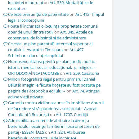
locuinței minorului
on
Art. 530. Modalităţile de
executare
Ce este prezumția de paternitate
on
Art. 412. Timpul
legal al concepţiunii
Poate fi închiriată o locuință proprietate comună
doar de unul dintre soți?
on
Art. 345. Actele de
conservare, de folosinţă şi de administrare
Ce este un plan parental? Interesul superior al
copilului - Avocat in Timisoara
on
Art. 497.
Schimbarea locuinţei copilului
Homosexualitatea privită pe plan juridic, politic,
istoric, medical, social, educațional, și religios, –
ORTODOXIAÎNCATACOMBE
on
Art. 259. Căsătoria
Minori fotografiați ilegal pentru primarul Daniel
Băluță! Imaginile făcute hoțește au fost postate pe
pagina de Facebook a edilului –
on
Art. 74. Atingeri
aduse vieţii private
Garanția contra viciilor ascunse în imobiliare: Abuzul
de încredere și răspunderea asociatului – Avocat
Consultanță București
on
Art. 1707. Condiţii
Admisibilitatea cererii de atribuire la divorț a
beneficiului locuinței familiei în lipsa unei cereri de
partaj - ESSENTIALS
on
Art. 324. Atribuirea
beneficiului contractului de închiriere