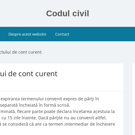
Codul civil
Despre acest website
Contact
ctului de cont curent
lui de cont curent
a expirarea termenului convenit expres de părţi în
 separată încheiată în formă scrisă.
rminată, fiecare parte poate declara încetarea acestuia la
 cu 15 zile înainte. Dacă părţile nu au convenit altfel,
ă se consideră că are ca termen intermediar de încheiere