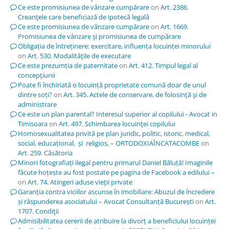
Ce este promisiunea de vânzare cumpărare
on
Art. 2386.
Creanţele care beneficiază de ipotecă legală
Ce este promisiunea de vânzare cumpărare
on
Art. 1669.
Promisiunea de vânzare şi promisiunea de cumpărare
Obligația de întreținere: exercitare, influența locuinței minorului
on
Art. 530. Modalităţile de executare
Ce este prezumția de paternitate
on
Art. 412. Timpul legal al
concepţiunii
Poate fi închiriată o locuință proprietate comună doar de unul
dintre soți?
on
Art. 345. Actele de conservare, de folosinţă şi de
administrare
Ce este un plan parental? Interesul superior al copilului - Avocat in
Timisoara
on
Art. 497. Schimbarea locuinţei copilului
Homosexualitatea privită pe plan juridic, politic, istoric, medical,
social, educațional, și religios, – ORTODOXIAÎNCATACOMBE
on
Art. 259. Căsătoria
Minori fotografiați ilegal pentru primarul Daniel Băluță! Imaginile
făcute hoțește au fost postate pe pagina de Facebook a edilului –
on
Art. 74. Atingeri aduse vieţii private
Garanția contra viciilor ascunse în imobiliare: Abuzul de încredere
și răspunderea asociatului – Avocat Consultanță București
on
Art.
1707. Condiţii
Admisibilitatea cererii de atribuire la divorț a beneficiului locuinței