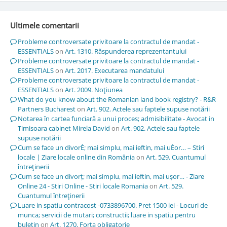
Ultimele comentarii
Probleme controversate privitoare la contractul de mandat -
ESSENTIALS
on
Art. 1310. Răspunderea reprezentantului
Probleme controversate privitoare la contractul de mandat -
ESSENTIALS
on
Art. 2017. Executarea mandatului
Probleme controversate privitoare la contractul de mandat -
ESSENTIALS
on
Art. 2009. Noţiunea
What do you know about the Romanian land book registry? - R&R
Partners Bucharest
on
Art. 902. Actele sau faptele supuse notării
Notarea în cartea funciară a unui proces; admisibilitate - Avocat in
Timisoara cabinet Mirela David
on
Art. 902. Actele sau faptele
supuse notării
Cum se face un divorÈ; mai simplu, mai ieftin, mai uÈor… – Stiri
locale | Ziare locale online din România
on
Art. 529. Cuantumul
întreţinerii
Cum se face un divorț; mai simplu, mai ieftin, mai ușor… - Ziare
Online 24 - Stiri Online - Stiri locale Romania
on
Art. 529.
Cuantumul întreţinerii
Luare in spatiu contracost -0733896700. Pret 1500 lei - Locuri de
munca; servicii de mutari; constructii; luare in spatiu pentru
buletin
on
Art. 1270. Forţa obligatorie