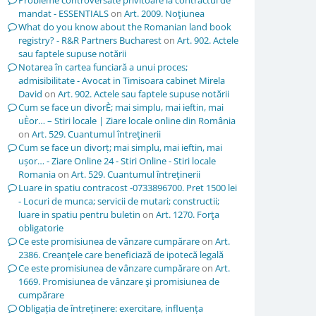
Probleme controversate privitoare la contractul de
mandat - ESSENTIALS
on
Art. 2009. Noţiunea
What do you know about the Romanian land book
registry? - R&R Partners Bucharest
on
Art. 902. Actele
sau faptele supuse notării
Notarea în cartea funciară a unui proces;
admisibilitate - Avocat in Timisoara cabinet Mirela
David
on
Art. 902. Actele sau faptele supuse notării
Cum se face un divorÈ; mai simplu, mai ieftin, mai
uÈor… – Stiri locale | Ziare locale online din România
on
Art. 529. Cuantumul întreţinerii
Cum se face un divorț; mai simplu, mai ieftin, mai
ușor… - Ziare Online 24 - Stiri Online - Stiri locale
Romania
on
Art. 529. Cuantumul întreţinerii
Luare in spatiu contracost -0733896700. Pret 1500 lei
- Locuri de munca; servicii de mutari; constructii;
luare in spatiu pentru buletin
on
Art. 1270. Forţa
obligatorie
Ce este promisiunea de vânzare cumpărare
on
Art.
2386. Creanţele care beneficiază de ipotecă legală
Ce este promisiunea de vânzare cumpărare
on
Art.
1669. Promisiunea de vânzare şi promisiunea de
cumpărare
Obligația de întreținere: exercitare, influența