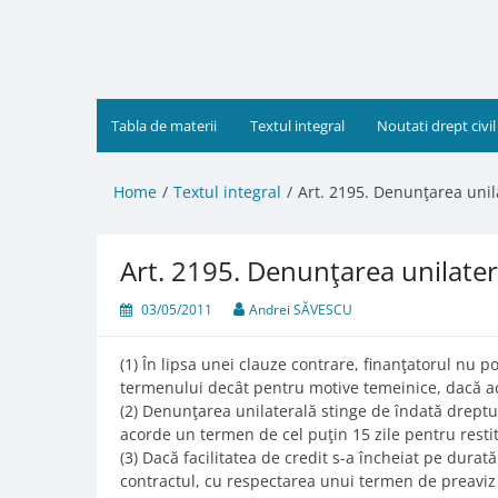
Skip
to
content
Tabla de materii
Textul integral
Noutati drept civil
Home
Textul integral
Art. 2195. Denunţarea unil
Art. 2195. Denunţarea unilater
03/05/2011
Andrei SĂVESCU
(1) În lipsa unei clauze contrare, finanţatorul nu 
termenului decât pentru motive temeinice, dacă aces
(2) Denunţarea unilaterală stinge de îndată dreptul 
acorde un termen de cel puţin 15 zile pentru restitu
(3) Dacă facilitatea de credit s-a încheiat pe dura
contractul, cu respectarea unui termen de preaviz 