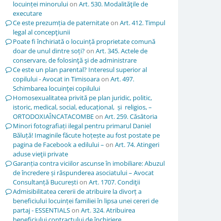
locuinței minorului
on
Art. 530. Modalităţile de
executare
Ce este prezumția de paternitate
on
Art. 412. Timpul
legal al concepţiunii
Poate fi închiriată o locuință proprietate comună
doar de unul dintre soți?
on
Art. 345. Actele de
conservare, de folosinţă şi de administrare
Ce este un plan parental? Interesul superior al
copilului - Avocat in Timisoara
on
Art. 497.
Schimbarea locuinţei copilului
Homosexualitatea privită pe plan juridic, politic,
istoric, medical, social, educațional, și religios, –
ORTODOXIAÎNCATACOMBE
on
Art. 259. Căsătoria
Minori fotografiați ilegal pentru primarul Daniel
Băluță! Imaginile făcute hoțește au fost postate pe
pagina de Facebook a edilului –
on
Art. 74. Atingeri
aduse vieţii private
Garanția contra viciilor ascunse în imobiliare: Abuzul
de încredere și răspunderea asociatului – Avocat
Consultanță București
on
Art. 1707. Condiţii
Admisibilitatea cererii de atribuire la divorț a
beneficiului locuinței familiei în lipsa unei cereri de
partaj - ESSENTIALS
on
Art. 324. Atribuirea
beneficiului contractului de închiriere