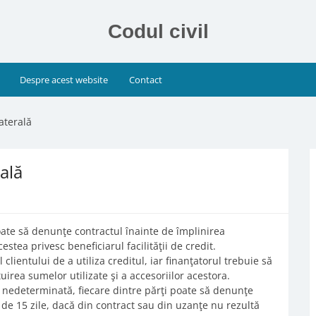
Codul civil
Despre acest website
Contact
aterală
ală
poate să denunţe contractul înainte de împlinirea
tea privesc beneficiarul facilităţii de credit.
clientului de a utiliza creditul, iar finanţatorul trebuie să
irea sumelor utilizate şi a accesoriilor acestora.
tă nedeterminată, fiecare dintre părţi poate să denunţe
de 15 zile, dacă din contract sau din uzanţe nu rezultă