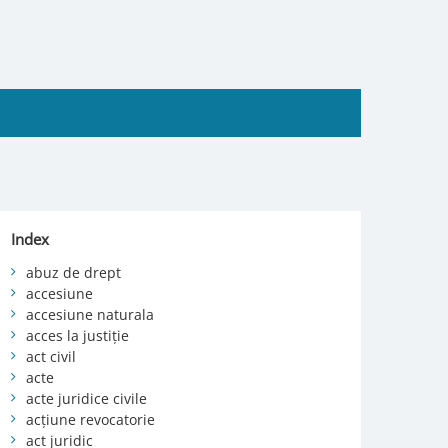
Index
abuz de drept
accesiune
accesiune naturala
acces la justiție
act civil
acte
acte juridice civile
acțiune revocatorie
act juridic