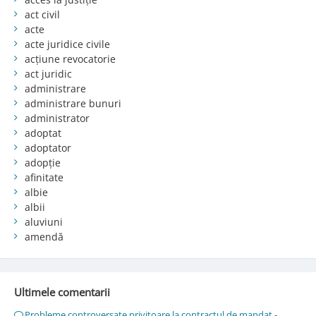
act civil
acte
acte juridice civile
acțiune revocatorie
act juridic
administrare
administrare bunuri
administrator
adoptat
adoptator
adopție
afinitate
albie
albii
aluviuni
amendă
Ultimele comentarii
Probleme controversate privitoare la contractul de mandat -