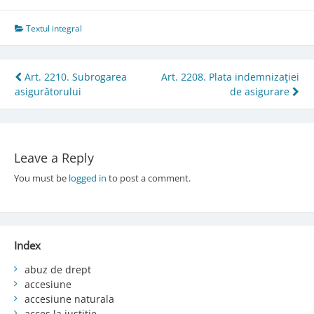
Textul integral
Post
Art. 2210. Subrogarea
Art. 2208. Plata indemnizaţiei
asigurătorului
de asigurare
navigation
Leave a Reply
You must be
logged in
to post a comment.
Index
abuz de drept
accesiune
accesiune naturala
acces la justiție