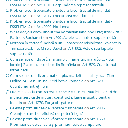
ESSENTIALS
on
Art. 1310. Răspunderea reprezentantului
Probleme controversate privitoare la contractul de mandat -
ESSENTIALS
on
Art. 2017. Executarea mandatului
Probleme controversate privitoare la contractul de mandat -
ESSENTIALS
on
Art. 2009. Noţiunea
What do you know about the Romanian land book registry? - R&R
Partners Bucharest
on
Art. 902. Actele sau faptele supuse notării
Notarea în cartea funciară a unui proces; admisibilitate - Avocat in
Timisoara cabinet Mirela David
on
Art. 902. Actele sau faptele
supuse notării
Cum se face un divorÈ; mai simplu, mai ieftin, mai uÈor… – Stiri
locale | Ziare locale online din România
on
Art. 529. Cuantumul
întreţinerii
Cum se face un divorț; mai simplu, mai ieftin, mai ușor… - Ziare
Online 24 - Stiri Online - Stiri locale Romania
on
Art. 529.
Cuantumul întreţinerii
Luare in spatiu contracost -0733896700. Pret 1500 lei - Locuri de
munca; servicii de mutari; constructii; luare in spatiu pentru
buletin
on
Art. 1270. Forţa obligatorie
Ce este promisiunea de vânzare cumpărare
on
Art. 2386.
Creanţele care beneficiază de ipotecă legală
Ce este promisiunea de vânzare cumpărare
on
Art. 1669.
Promisiunea de vânzare şi promisiunea de cumpărare