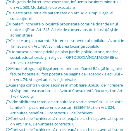
Obligația de întreținere: exercitare, influența locuinței minorului
on
Art. 530. Modalităţile de executare
Ce este prezumția de paternitate
on
Art. 412. Timpul legal al
concepţiunii
Poate fi închiriată o locuință proprietate comună doar de unul
dintre soți?
on
Art. 345. Actele de conservare, de folosinţă şi de
administrare
Ce este un plan parental? Interesul superior al copilului - Avocat in
Timisoara
on
Art. 497. Schimbarea locuinţei copilului
Homosexualitatea privită pe plan juridic, politic, istoric, medical,
social, educațional, și religios, – ORTODOXIAÎNCATACOMBE
on
Art. 259. Căsătoria
Minori fotografiați ilegal pentru primarul Daniel Băluță! Imaginile
făcute hoțește au fost postate pe pagina de Facebook a edilului –
on
Art. 74. Atingeri aduse vieţii private
Garanția contra viciilor ascunse în imobiliare: Abuzul de încredere
și răspunderea asociatului – Avocat Consultanță București
on
Art.
1707. Condiţii
Admisibilitatea cererii de atribuire la divorț a beneficiului locuinței
familiei în lipsa unei cereri de partaj - ESSENTIALS
on
Art. 324.
Atribuirea beneficiului contractului de închiriere
Contracte de închiriere, să nu iei țeapă de la chiriași; avocații spun
on
Art. 1816. Denunţarea contractului
Contracte de închiriere, să nu iei țeapă de la chiriași; avocații spun