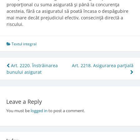
proporţional cu suma asigurată şi până la concurenţa
acesteia, fără ca asiguratul să poată încasa o despăgubire
mai mare decât prejudiciul efectiv, consecinţă directă a
riscului.
Textul integral
Post
Art. 2220. Înstrăinarea
Art. 2218. Asigurarea parţială
bunului asigurat
navigation
Leave a Reply
You must be
logged in
to post a comment.