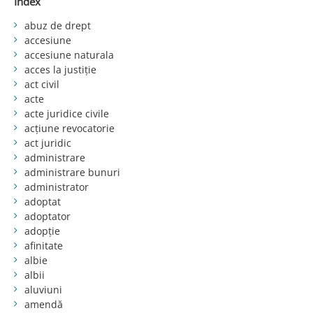
Index
abuz de drept
accesiune
accesiune naturala
acces la justiție
act civil
acte
acte juridice civile
acțiune revocatorie
act juridic
administrare
administrare bunuri
administrator
adoptat
adoptator
adopție
afinitate
albie
albii
aluviuni
amendă