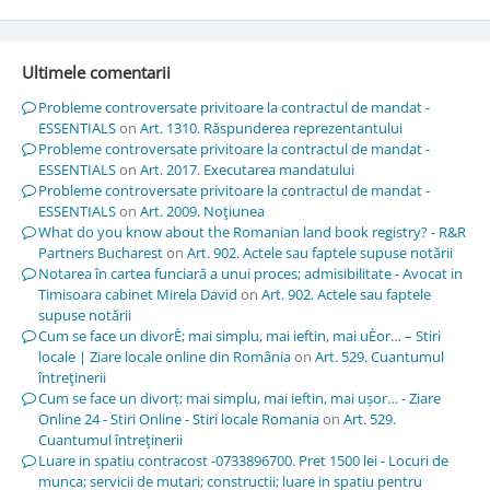
Ultimele comentarii
Probleme controversate privitoare la contractul de mandat -
ESSENTIALS
on
Art. 1310. Răspunderea reprezentantului
Probleme controversate privitoare la contractul de mandat -
ESSENTIALS
on
Art. 2017. Executarea mandatului
Probleme controversate privitoare la contractul de mandat -
ESSENTIALS
on
Art. 2009. Noţiunea
What do you know about the Romanian land book registry? - R&R
Partners Bucharest
on
Art. 902. Actele sau faptele supuse notării
Notarea în cartea funciară a unui proces; admisibilitate - Avocat in
Timisoara cabinet Mirela David
on
Art. 902. Actele sau faptele
supuse notării
Cum se face un divorÈ; mai simplu, mai ieftin, mai uÈor… – Stiri
locale | Ziare locale online din România
on
Art. 529. Cuantumul
întreţinerii
Cum se face un divorț; mai simplu, mai ieftin, mai ușor… - Ziare
Online 24 - Stiri Online - Stiri locale Romania
on
Art. 529.
Cuantumul întreţinerii
Luare in spatiu contracost -0733896700. Pret 1500 lei - Locuri de
munca; servicii de mutari; constructii; luare in spatiu pentru