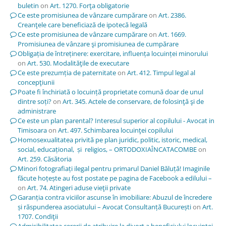
buletin
on
Art. 1270. Forţa obligatorie
Ce este promisiunea de vânzare cumpărare
on
Art. 2386.
Creanţele care beneficiază de ipotecă legală
Ce este promisiunea de vânzare cumpărare
on
Art. 1669.
Promisiunea de vânzare şi promisiunea de cumpărare
Obligația de întreținere: exercitare, influența locuinței minorului
on
Art. 530. Modalităţile de executare
Ce este prezumția de paternitate
on
Art. 412. Timpul legal al
concepţiunii
Poate fi închiriată o locuință proprietate comună doar de unul
dintre soți?
on
Art. 345. Actele de conservare, de folosinţă şi de
administrare
Ce este un plan parental? Interesul superior al copilului - Avocat in
Timisoara
on
Art. 497. Schimbarea locuinţei copilului
Homosexualitatea privită pe plan juridic, politic, istoric, medical,
social, educațional, și religios, – ORTODOXIAÎNCATACOMBE
on
Art. 259. Căsătoria
Minori fotografiați ilegal pentru primarul Daniel Băluță! Imaginile
făcute hoțește au fost postate pe pagina de Facebook a edilului –
on
Art. 74. Atingeri aduse vieţii private
Garanția contra viciilor ascunse în imobiliare: Abuzul de încredere
și răspunderea asociatului – Avocat Consultanță București
on
Art.
1707. Condiţii
Admisibilitatea cererii de atribuire la divorț a beneficiului locuinței