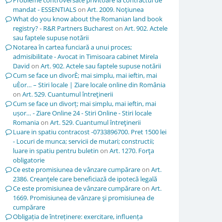
Probleme controversate privitoare la contractul de
mandat - ESSENTIALS
on
Art. 2009. Noţiunea
What do you know about the Romanian land book
registry? - R&R Partners Bucharest
on
Art. 902. Actele
sau faptele supuse notării
Notarea în cartea funciară a unui proces;
admisibilitate - Avocat in Timisoara cabinet Mirela
David
on
Art. 902. Actele sau faptele supuse notării
Cum se face un divorÈ; mai simplu, mai ieftin, mai
uÈor… – Stiri locale | Ziare locale online din România
on
Art. 529. Cuantumul întreţinerii
Cum se face un divorț; mai simplu, mai ieftin, mai
ușor… - Ziare Online 24 - Stiri Online - Stiri locale
Romania
on
Art. 529. Cuantumul întreţinerii
Luare in spatiu contracost -0733896700. Pret 1500 lei
- Locuri de munca; servicii de mutari; constructii;
luare in spatiu pentru buletin
on
Art. 1270. Forţa
obligatorie
Ce este promisiunea de vânzare cumpărare
on
Art.
2386. Creanţele care beneficiază de ipotecă legală
Ce este promisiunea de vânzare cumpărare
on
Art.
1669. Promisiunea de vânzare şi promisiunea de
cumpărare
Obligația de întreținere: exercitare, influența