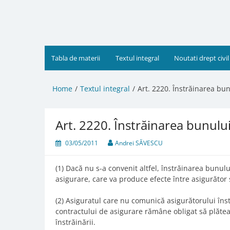
Skip
to
content
Tabla de materii
Textul integral
Noutati drept civil
Home
Textul integral
Art. 2220. Înstrăinarea bun
Art. 2220. Înstrăinarea bunului
03/05/2011
Andrei SĂVESCU
(1) Dacă nu s-a convenit altfel, înstrăinarea bunul
asigurare, care va produce efecte între asigurător 
(2) Asiguratul care nu comunică asigurătorului îns
contractului de asigurare rămâne obligat să plătea
înstrăinării.