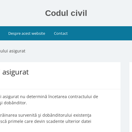
Codul civil
Despre acest website
Contact
ului asigurat
 asigurat
ui asigurat nu determină încetarea contractului de
şi dobânditor.
trăinarea survenită şi dobânditorului existenţa
scă primele care devin scadente ulterior datei