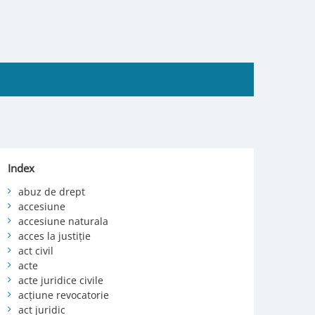
Index
abuz de drept
accesiune
accesiune naturala
acces la justiție
act civil
acte
acte juridice civile
acțiune revocatorie
act juridic