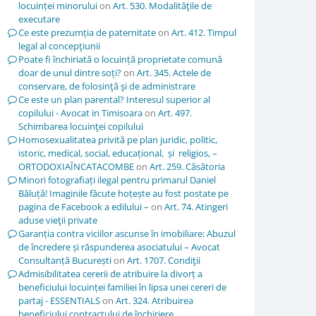
locuinței minorului
on
Art. 530. Modalităţile de
executare
Ce este prezumția de paternitate
on
Art. 412. Timpul
legal al concepţiunii
Poate fi închiriată o locuință proprietate comună
doar de unul dintre soți?
on
Art. 345. Actele de
conservare, de folosinţă şi de administrare
Ce este un plan parental? Interesul superior al
copilului - Avocat in Timisoara
on
Art. 497.
Schimbarea locuinţei copilului
Homosexualitatea privită pe plan juridic, politic,
istoric, medical, social, educațional, și religios, –
ORTODOXIAÎNCATACOMBE
on
Art. 259. Căsătoria
Minori fotografiați ilegal pentru primarul Daniel
Băluță! Imaginile făcute hoțește au fost postate pe
pagina de Facebook a edilului –
on
Art. 74. Atingeri
aduse vieţii private
Garanția contra viciilor ascunse în imobiliare: Abuzul
de încredere și răspunderea asociatului – Avocat
Consultanță București
on
Art. 1707. Condiţii
Admisibilitatea cererii de atribuire la divorț a
beneficiului locuinței familiei în lipsa unei cereri de
partaj - ESSENTIALS
on
Art. 324. Atribuirea
beneficiului contractului de închiriere