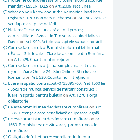
Probleme controversate privitoare la contractul de
mandat - ESSENTIALS
on
Art. 2009. Noţiunea
What do you know about the Romanian land book
registry? - R&R Partners Bucharest
on
Art. 902. Actele
sau faptele supuse notării
Notarea în cartea funciară a unui proces;
admisibilitate - Avocat in Timisoara cabinet Mirela
David
on
Art. 902. Actele sau faptele supuse notării
Cum se face un divorÈ; mai simplu, mai ieftin, mai
uÈor… – Stiri locale | Ziare locale online din România
on
Art. 529. Cuantumul întreţinerii
Cum se face un divorț; mai simplu, mai ieftin, mai
ușor… - Ziare Online 24 - Stiri Online - Stiri locale
Romania
on
Art. 529. Cuantumul întreţinerii
Luare in spatiu contracost -0733896700. Pret 1500 lei
- Locuri de munca; servicii de mutari; constructii;
luare in spatiu pentru buletin
on
Art. 1270. Forţa
obligatorie
Ce este promisiunea de vânzare cumpărare
on
Art.
2386. Creanţele care beneficiază de ipotecă legală
Ce este promisiunea de vânzare cumpărare
on
Art.
1669. Promisiunea de vânzare şi promisiunea de
cumpărare
Obligația de întreținere: exercitare, influența