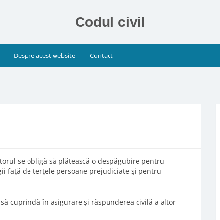
Codul civil
Despre acest website
Contact
rătorul se obligă să plătească o despăgubire pentru
gii faţă de terţele persoane prejudiciate şi pentru
 să cuprindă în asigurare şi răspunderea civilă a altor