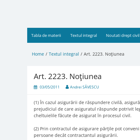
Skip
to
content
Tabla de materii
Textul integral
Noutati drept civil
Home
Textul integral
Art. 2223. Noţiunea
Art. 2223. Noţiunea
03/05/2011
Andrei SĂVESCU
(1) În cazul asigurării de răspundere civilă, asigu
prejudiciul de care asiguratul răspunde potrivit le
cheltuielile făcute de asigurat în procesul civil.
(2) Prin contractul de asigurare părţile pot conveni
persoane decât contractantul asigurării.