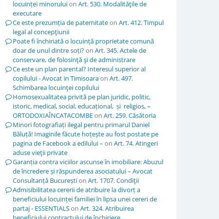
locuinței minorului
on
Art. 530. Modalităţile de
executare
Ce este prezumția de paternitate
on
Art. 412. Timpul
legal al concepţiunii
Poate fi închiriată o locuință proprietate comună
doar de unul dintre soți?
on
Art. 345. Actele de
conservare, de folosinţă şi de administrare
Ce este un plan parental? Interesul superior al
copilului - Avocat in Timisoara
on
Art. 497.
Schimbarea locuinţei copilului
Homosexualitatea privită pe plan juridic, politic,
istoric, medical, social, educațional, și religios, –
ORTODOXIAÎNCATACOMBE
on
Art. 259. Căsătoria
Minori fotografiați ilegal pentru primarul Daniel
Băluță! Imaginile făcute hoțește au fost postate pe
pagina de Facebook a edilului –
on
Art. 74. Atingeri
aduse vieţii private
Garanția contra viciilor ascunse în imobiliare: Abuzul
de încredere și răspunderea asociatului – Avocat
Consultanță București
on
Art. 1707. Condiţii
Admisibilitatea cererii de atribuire la divorț a
beneficiului locuinței familiei în lipsa unei cereri de
partaj - ESSENTIALS
on
Art. 324. Atribuirea
beneficiului contractului de închiriere