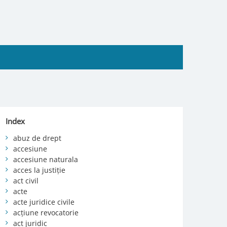
Index
abuz de drept
accesiune
accesiune naturala
acces la justiție
act civil
acte
acte juridice civile
acțiune revocatorie
act juridic