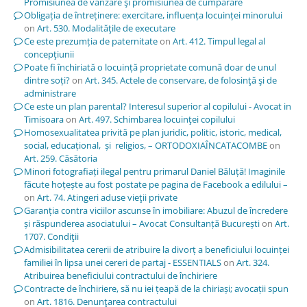
Promisiunea de vânzare şi promisiunea de cumpărare
Obligația de întreținere: exercitare, influența locuinței minorului
on
Art. 530. Modalităţile de executare
Ce este prezumția de paternitate
on
Art. 412. Timpul legal al
concepţiunii
Poate fi închiriată o locuință proprietate comună doar de unul
dintre soți?
on
Art. 345. Actele de conservare, de folosinţă şi de
administrare
Ce este un plan parental? Interesul superior al copilului - Avocat in
Timisoara
on
Art. 497. Schimbarea locuinţei copilului
Homosexualitatea privită pe plan juridic, politic, istoric, medical,
social, educațional, și religios, – ORTODOXIAÎNCATACOMBE
on
Art. 259. Căsătoria
Minori fotografiați ilegal pentru primarul Daniel Băluță! Imaginile
făcute hoțește au fost postate pe pagina de Facebook a edilului –
on
Art. 74. Atingeri aduse vieţii private
Garanția contra viciilor ascunse în imobiliare: Abuzul de încredere
și răspunderea asociatului – Avocat Consultanță București
on
Art.
1707. Condiţii
Admisibilitatea cererii de atribuire la divorț a beneficiului locuinței
familiei în lipsa unei cereri de partaj - ESSENTIALS
on
Art. 324.
Atribuirea beneficiului contractului de închiriere
Contracte de închiriere, să nu iei țeapă de la chiriași; avocații spun
on
Art. 1816. Denunţarea contractului