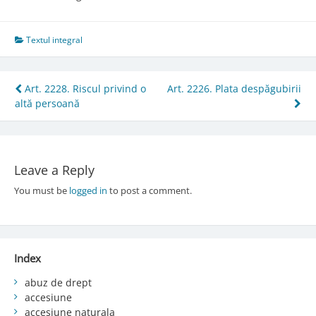
Textul integral
Post
Art. 2228. Riscul privind o
Art. 2226. Plata despăgubirii
altă persoană
navigation
Leave a Reply
You must be
logged in
to post a comment.
Index
abuz de drept
accesiune
accesiune naturala