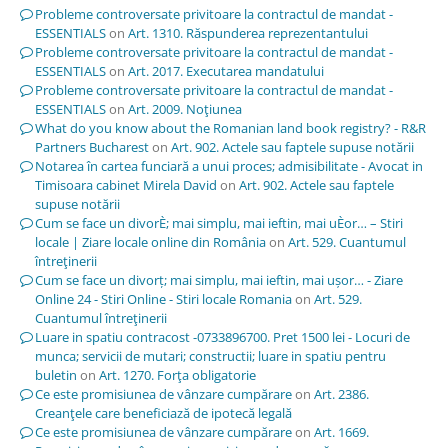
Probleme controversate privitoare la contractul de mandat -
ESSENTIALS
on
Art. 1310. Răspunderea reprezentantului
Probleme controversate privitoare la contractul de mandat -
ESSENTIALS
on
Art. 2017. Executarea mandatului
Probleme controversate privitoare la contractul de mandat -
ESSENTIALS
on
Art. 2009. Noţiunea
What do you know about the Romanian land book registry? - R&R
Partners Bucharest
on
Art. 902. Actele sau faptele supuse notării
Notarea în cartea funciară a unui proces; admisibilitate - Avocat in
Timisoara cabinet Mirela David
on
Art. 902. Actele sau faptele
supuse notării
Cum se face un divorÈ; mai simplu, mai ieftin, mai uÈor… – Stiri
locale | Ziare locale online din România
on
Art. 529. Cuantumul
întreţinerii
Cum se face un divorț; mai simplu, mai ieftin, mai ușor… - Ziare
Online 24 - Stiri Online - Stiri locale Romania
on
Art. 529.
Cuantumul întreţinerii
Luare in spatiu contracost -0733896700. Pret 1500 lei - Locuri de
munca; servicii de mutari; constructii; luare in spatiu pentru
buletin
on
Art. 1270. Forţa obligatorie
Ce este promisiunea de vânzare cumpărare
on
Art. 2386.
Creanţele care beneficiază de ipotecă legală
Ce este promisiunea de vânzare cumpărare
on
Art. 1669.