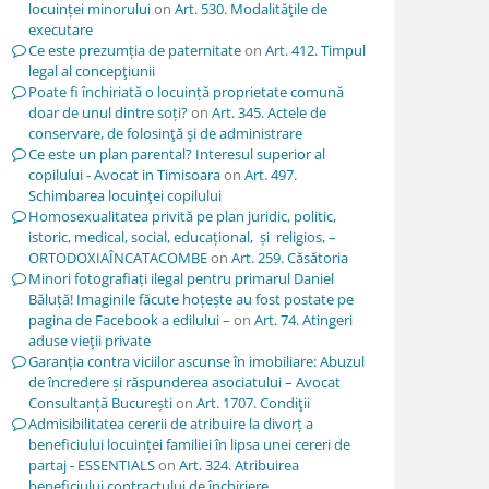
locuinței minorului
on
Art. 530. Modalităţile de
executare
Ce este prezumția de paternitate
on
Art. 412. Timpul
legal al concepţiunii
Poate fi închiriată o locuință proprietate comună
doar de unul dintre soți?
on
Art. 345. Actele de
conservare, de folosinţă şi de administrare
Ce este un plan parental? Interesul superior al
copilului - Avocat in Timisoara
on
Art. 497.
Schimbarea locuinţei copilului
Homosexualitatea privită pe plan juridic, politic,
istoric, medical, social, educațional, și religios, –
ORTODOXIAÎNCATACOMBE
on
Art. 259. Căsătoria
Minori fotografiați ilegal pentru primarul Daniel
Băluță! Imaginile făcute hoțește au fost postate pe
pagina de Facebook a edilului –
on
Art. 74. Atingeri
aduse vieţii private
Garanția contra viciilor ascunse în imobiliare: Abuzul
de încredere și răspunderea asociatului – Avocat
Consultanță București
on
Art. 1707. Condiţii
Admisibilitatea cererii de atribuire la divorț a
beneficiului locuinței familiei în lipsa unei cereri de
partaj - ESSENTIALS
on
Art. 324. Atribuirea
beneficiului contractului de închiriere