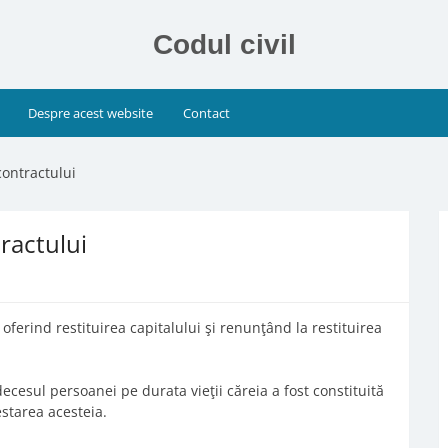
Codul civil
Despre acest website
Contact
contractului
tractului
 oferind restituirea capitalului şi renunţând la restituirea
decesul persoanei pe durata vieţii căreia a fost constituită
starea acesteia.