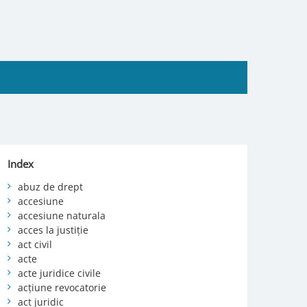
Index
abuz de drept
accesiune
accesiune naturala
acces la justiție
act civil
acte
acte juridice civile
acțiune revocatorie
act juridic