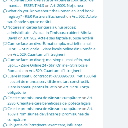
Probleme controversate privitoare la contractul de
mandat - ESSENTIALS
on
Art. 2009. Noţiunea
What do you know about the Romanian land book
registry? - R&R Partners Bucharest
on
Art. 902. Actele
sau faptele supuse notării
Notarea în cartea funciară a unui proces;
admisibilitate - Avocat in Timisoara cabinet Mirela
David
on
Art. 902. Actele sau faptele supuse notării
Cum se face un divorÈ; mai simplu, mai ieftin, mai
uÈor… – Stiri locale | Ziare locale online din România
on
Art. 529. Cuantumul întreţinerii
Cum se face un divorț; mai simplu, mai ieftin, mai
ușor… - Ziare Online 24 - Stiri Online - Stiri locale
Romania
on
Art. 529. Cuantumul întreţinerii
Luare in spatiu contracost -0733896700. Pret 1500 lei
- Locuri de munca; servicii de mutari; constructii;
luare in spatiu pentru buletin
on
Art. 1270. Forţa
obligatorie
Ce este promisiunea de vânzare cumpărare
on
Art.
2386. Creanţele care beneficiază de ipotecă legală
Ce este promisiunea de vânzare cumpărare
on
Art.
1669. Promisiunea de vânzare şi promisiunea de
cumpărare
Obligația de întreținere: exercitare, influența