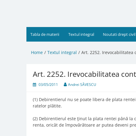
Skip
to
content
Tabla de materii
Textul integral
Noutati drept civil
Home
Textul integral
Art. 2252. Irevocabilitatea 
Art. 2252. Irevocabilitatea con
03/05/2011
Andrei SĂVESCU
(1) Debirentierul nu se poate libera de plata rentei
ratelor plătite.
(2) Debirentierul este ţinut la plata rentei până la 
renta, oricât de împovărătoare ar putea deveni pre