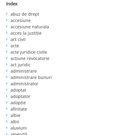
Index
abuz de drept
accesiune
accesiune naturala
acces la justiție
act civil
acte
acte juridice civile
acțiune revocatorie
act juridic
administrare
administrare bunuri
administrator
adoptat
adoptator
adopție
afinitate
albie
albii
aluviuni
amendă