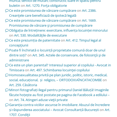
munca; servicii de mutari; constructii; luare in spatiu pentru
buletin
on
Art. 1270. Forţa obligatorie
Ce este promisiunea de vânzare cumpărare
on
Art. 2386.
Creanţele care beneficiază de ipotecă legală
Ce este promisiunea de vânzare cumpărare
on
Art. 1669.
Promisiunea de vânzare şi promisiunea de cumpărare
Obligația de întreținere: exercitare, influența locuinței minorului
on
Art. 530. Modalităţile de executare
Ce este prezumția de paternitate
on
Art. 412. Timpul legal al
concepţiunii
Poate fi închiriată o locuință proprietate comună doar de unul
dintre soți?
on
Art. 345. Actele de conservare, de folosinţă şi de
administrare
Ce este un plan parental? Interesul superior al copilului - Avocat in
Timisoara
on
Art. 497. Schimbarea locuinţei copilului
Homosexualitatea privită pe plan juridic, politic, istoric, medical,
social, educațional, și religios, – ORTODOXIAÎNCATACOMBE
on
Art. 259. Căsătoria
Minori fotografiați ilegal pentru primarul Daniel Băluță! Imaginile
făcute hoțește au fost postate pe pagina de Facebook a edilului –
on
Art. 74. Atingeri aduse vieţii private
Garanția contra viciilor ascunse în imobiliare: Abuzul de încredere
și răspunderea asociatului – Avocat Consultanță București
on
Art.
1707. Condiţii