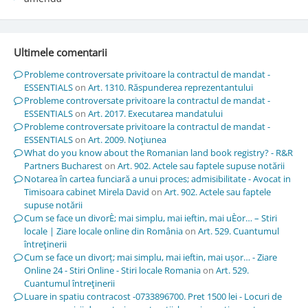
Ultimele comentarii
Probleme controversate privitoare la contractul de mandat -
ESSENTIALS
on
Art. 1310. Răspunderea reprezentantului
Probleme controversate privitoare la contractul de mandat -
ESSENTIALS
on
Art. 2017. Executarea mandatului
Probleme controversate privitoare la contractul de mandat -
ESSENTIALS
on
Art. 2009. Noţiunea
What do you know about the Romanian land book registry? - R&R
Partners Bucharest
on
Art. 902. Actele sau faptele supuse notării
Notarea în cartea funciară a unui proces; admisibilitate - Avocat in
Timisoara cabinet Mirela David
on
Art. 902. Actele sau faptele
supuse notării
Cum se face un divorÈ; mai simplu, mai ieftin, mai uÈor… – Stiri
locale | Ziare locale online din România
on
Art. 529. Cuantumul
întreţinerii
Cum se face un divorț; mai simplu, mai ieftin, mai ușor… - Ziare
Online 24 - Stiri Online - Stiri locale Romania
on
Art. 529.
Cuantumul întreţinerii
Luare in spatiu contracost -0733896700. Pret 1500 lei - Locuri de