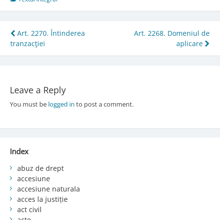
Post
Art. 2270. Întinderea
Art. 2268. Domeniul de
tranzacţiei
aplicare
navigation
Leave a Reply
You must be
logged in
to post a comment.
Index
abuz de drept
accesiune
accesiune naturala
acces la justiție
act civil
acte