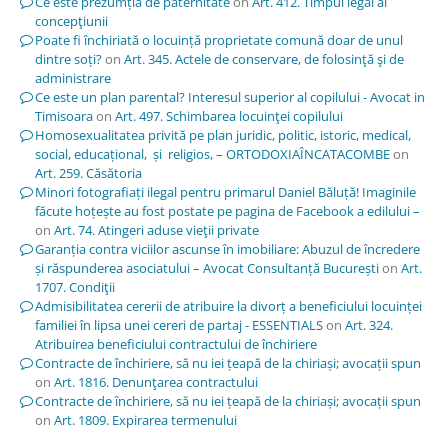
Ce este prezumția de paternitate
on
Art. 412. Timpul legal al
concepţiunii
Poate fi închiriată o locuință proprietate comună doar de unul
dintre soți?
on
Art. 345. Actele de conservare, de folosinţă şi de
administrare
Ce este un plan parental? Interesul superior al copilului - Avocat in
Timisoara
on
Art. 497. Schimbarea locuinţei copilului
Homosexualitatea privită pe plan juridic, politic, istoric, medical,
social, educațional, și religios, – ORTODOXIAÎNCATACOMBE
on
Art. 259. Căsătoria
Minori fotografiați ilegal pentru primarul Daniel Băluță! Imaginile
făcute hoțește au fost postate pe pagina de Facebook a edilului –
on
Art. 74. Atingeri aduse vieţii private
Garanția contra viciilor ascunse în imobiliare: Abuzul de încredere
și răspunderea asociatului – Avocat Consultanță București
on
Art.
1707. Condiţii
Admisibilitatea cererii de atribuire la divorț a beneficiului locuinței
familiei în lipsa unei cereri de partaj - ESSENTIALS
on
Art. 324.
Atribuirea beneficiului contractului de închiriere
Contracte de închiriere, să nu iei țeapă de la chiriași; avocații spun
on
Art. 1816. Denunţarea contractului
Contracte de închiriere, să nu iei țeapă de la chiriași; avocații spun
on
Art. 1809. Expirarea termenului