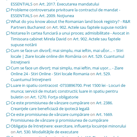
ESSENTIALS
on
Art. 2017. Executarea mandatului
Probleme controversate privitoare la contractul de mandat -
ESSENTIALS
on
Art. 2009. Noţiunea
What do you know about the Romanian land book registry? - R&R
Partners Bucharest
on
Art. 902. Actele sau faptele supuse notării
Notarea în cartea funciară a unui proces; admisibilitate - Avocat in
Timisoara cabinet Mirela David
on
Art. 902. Actele sau faptele
supuse notării
Cum se face un divorÈ; mai simplu, mai ieftin, mai uÈor… – Stiri
locale | Ziare locale online din România
on
Art. 529. Cuantumul
întreţinerii
Cum se face un divorț; mai simplu, mai ieftin, mai ușor… - Ziare
Online 24 - Stiri Online - Stiri locale Romania
on
Art. 529.
Cuantumul întreţinerii
Luare in spatiu contracost -0733896700. Pret 1500 lei - Locuri de
munca; servicii de mutari; constructii; luare in spatiu pentru
buletin
on
Art. 1270. Forţa obligatorie
Ce este promisiunea de vânzare cumpărare
on
Art. 2386.
Creanţele care beneficiază de ipotecă legală
Ce este promisiunea de vânzare cumpărare
on
Art. 1669.
Promisiunea de vânzare şi promisiunea de cumpărare
Obligația de întreținere: exercitare, influența locuinței minorului
on
Art. 530. Modalităţile de executare