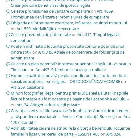
Creanţele care beneficiază de ipotecă legală
Ce este promisiunea de vânzare cumpărare
on
Art. 1669.
Promisiunea de vânzare şi promisiunea de cumpărare
Obligația de întreținere: exercitare, influența locuinței minorului
on
Art. 530. Modalităţile de executare
Ce este prezumția de paternitate
on
Art. 412. Timpul legal al
concepţiunii
Poate fi închiriată o locuință proprietate comună doar de unul
dintre soți?
on
Art. 345. Actele de conservare, de folosinţă şi de
administrare
Ce este un plan parental? Interesul superior al copilului - Avocat in
Timisoara
on
Art. 497. Schimbarea locuinţei copilului
Homosexualitatea privită pe plan juridic, politic, istoric, medical,
social, educațional, și religios, – ORTODOXIAÎNCATACOMBE
on
Art. 259. Căsătoria
Minori fotografiați ilegal pentru primarul Daniel Băluță! Imaginile
făcute hoțește au fost postate pe pagina de Facebook a edilului –
on
Art. 74. Atingeri aduse vieţii private
Garanția contra viciilor ascunse în imobiliare: Abuzul de încredere
și răspunderea asociatului – Avocat Consultanță București
on
Art.
1707. Condiţii
Admisibilitatea cererii de atribuire la divorț a beneficiului locuinței
familiei în lipsa unei cereri de partaj - ESSENTIALS
on
Art. 324.