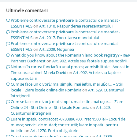
Ultimele comentarii
Probleme controversate privitoare la contractul de mandat -
ESSENTIALS
on
Art. 1310. Răspunderea reprezentantului
Probleme controversate privitoare la contractul de mandat -
ESSENTIALS
on
Art. 2017. Executarea mandatului
Probleme controversate privitoare la contractul de mandat -
ESSENTIALS
on
Art. 2009. Noţiunea
What do you know about the Romanian land book registry? - R&R
Partners Bucharest
on
Art. 902. Actele sau faptele supuse notării
Notarea în cartea funciară a unui proces; admisibilitate - Avocat in
Timisoara cabinet Mirela David
on
Art. 902. Actele sau faptele
supuse notării
Cum se face un divorÈ; mai simplu, mai ieftin, mai uÈor… – Stiri
locale | Ziare locale online din România
on
Art. 529. Cuantumul
întreţinerii
Cum se face un divorț; mai simplu, mai ieftin, mai ușor… - Ziare
Online 24 - Stiri Online - Stiri locale Romania
on
Art. 529.
Cuantumul întreţinerii
Luare in spatiu contracost -0733896700. Pret 1500 lei - Locuri de
munca; servicii de mutari; constructii; luare in spatiu pentru
buletin
on
Art. 1270. Forţa obligatorie
Ce este promisiunea de vânzare cumpărare
on
Art. 2386.