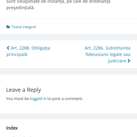
sunt soluţionate de instanţă, pe cale de ordonanţă
preşedinţială.
Textul integral
Post
Art. 2288. Obligaţia
Art. 2286. Substituirea
principală
fideiusiunii legale sau
navigation
judiciare
Leave a Reply
You must be
logged in
to post a comment.
Index