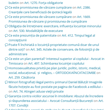
buletin
on
Art. 1270. Forţa obligatorie
Ce este promisiunea de vânzare cumpărare
on
Art. 2386.
Creanţele care beneficiază de ipotecă legală
Ce este promisiunea de vânzare cumpărare
on
Art. 1669.
Promisiunea de vânzare şi promisiunea de cumpărare
Obligația de întreținere: exercitare, influența locuinței minorului
on
Art. 530. Modalităţile de executare
Ce este prezumția de paternitate
on
Art. 412. Timpul legal al
concepţiunii
Poate fi închiriată o locuință proprietate comună doar de unul
dintre soți?
on
Art. 345. Actele de conservare, de folosinţă şi de
administrare
Ce este un plan parental? Interesul superior al copilului - Avocat in
Timisoara
on
Art. 497. Schimbarea locuinţei copilului
Homosexualitatea privită pe plan juridic, politic, istoric, medical,
social, educațional, și religios, – ORTODOXIAÎNCATACOMBE
on
Art. 259. Căsătoria
Minori fotografiați ilegal pentru primarul Daniel Băluță! Imaginile
făcute hoțește au fost postate pe pagina de Facebook a edilului –
on
Art. 74. Atingeri aduse vieţii private
Garanția contra viciilor ascunse în imobiliare: Abuzul de încredere
și răspunderea asociatului – Avocat Consultanță București
on
Art.
1707. Condiţii
Admisibilitatea cererii de atribuire la divorț a beneficiului locuinței