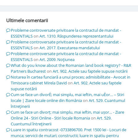
Ultimele comentarii
Probleme controversate privitoare la contractul de mandat -
ESSENTIALS
on
Art. 1310. Răspunderea reprezentantului
Probleme controversate privitoare la contractul de mandat -
ESSENTIALS
on
Art. 2017. Executarea mandatului
Probleme controversate privitoare la contractul de mandat -
ESSENTIALS
on
Art. 2009. Noţiunea
What do you know about the Romanian land book registry? - R&R
Partners Bucharest
on
Art. 902. Actele sau faptele supuse notării
Notarea în cartea funciară a unui proces; admisibilitate - Avocat in
Timisoara cabinet Mirela David
on
Art. 902. Actele sau faptele
supuse notării
Cum se face un divorÈ; mai simplu, mai ieftin, mai uÈor… – Stiri
locale | Ziare locale online din România
on
Art. 529. Cuantumul
întreţinerii
Cum se face un divorț; mai simplu, mai ieftin, mai ușor… - Ziare
Online 24 - Stiri Online - Stiri locale Romania
on
Art. 529.
Cuantumul întreţinerii
Luare in spatiu contracost -0733896700. Pret 1500 lei - Locuri de
munca; servicii de mutari; constructii; luare in spatiu pentru