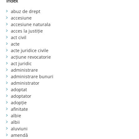
Index
abuz de drept
accesiune
accesiune naturala
acces la justiție
act civil
acte
acte juridice civile
acțiune revocatorie
act juridic
administrare
administrare bunuri
administrator
adoptat
adoptator
adopție
afinitate
albie
albii
aluviuni
amendă