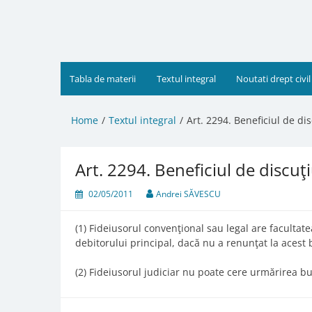
Skip
to
content
Tabla de materii
Textul integral
Noutati drept civil
Home
Textul integral
Art. 2294. Beneficiul de di
Art. 2294. Beneficiul de discuţ
02/05/2011
Andrei SĂVESCU
(1) Fideiusorul convenţional sau legal are facultat
debitorului principal, dacă nu a renunţat la acest
(2) Fideiusorul judiciar nu poate cere urmărirea bu