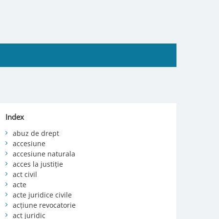
Index
abuz de drept
accesiune
accesiune naturala
acces la justiție
act civil
acte
acte juridice civile
acțiune revocatorie
act juridic