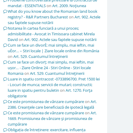
Probleme controversate privitoare la contractul de
mandat - ESSENTIALS
on
Art. 2009. Noţiunea
What do you know about the Romanian land book
registry? - R&R Partners Bucharest
on
Art. 902. Actele
sau faptele supuse notării
Notarea în cartea funciară a unui proces;
admisibilitate - Avocat in Timisoara cabinet Mirela
David
on
Art. 902. Actele sau faptele supuse notării
Cum se face un divorÈ; mai simplu, mai ieftin, mai
uÈor… – Stiri locale | Ziare locale online din România
on
Art. 529. Cuantumul întreţinerii
Cum se face un divorț; mai simplu, mai ieftin, mai
ușor… - Ziare Online 24 - Stiri Online - Stiri locale
Romania
on
Art. 529. Cuantumul întreţinerii
Luare in spatiu contracost -0733896700. Pret 1500 lei
- Locuri de munca; servicii de mutari; constructii;
luare in spatiu pentru buletin
on
Art. 1270. Forţa
obligatorie
Ce este promisiunea de vânzare cumpărare
on
Art.
2386. Creanţele care beneficiază de ipotecă legală
Ce este promisiunea de vânzare cumpărare
on
Art.
1669. Promisiunea de vânzare şi promisiunea de
cumpărare
Obligația de întreținere: exercitare, influența