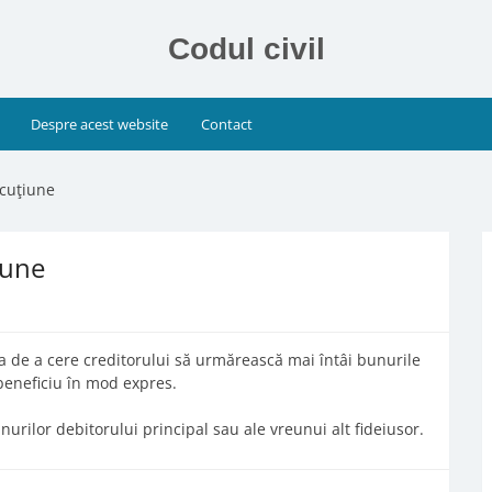
Codul civil
Despre acest website
Contact
scuţiune
iune
ea de a cere creditorului să urmărească mai întâi bunurile
 beneficiu în mod expres.
nurilor debitorului principal sau ale vreunui alt fideiusor.