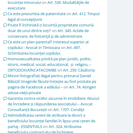
locuinței minorului
on
Art. 530. Modalităţile de
executare
Ce este prezumția de paternitate
on
Art. 412. Timpul
legal al concepţiunii
Poate fi închiriată o locuință proprietate comună
doar de unul dintre soți?
on
Art. 345. Actele de
conservare, de folosinţă şi de administrare
Ce este un plan parental? Interesul superior al
copilului - Avocat in Timisoara
on
Art. 497.
Schimbarea locuinţei copilului
Homosexualitatea privită pe plan juridic, politic,
istoric, medical, social, educațional, și religios, –
ORTODOXIAÎNCATACOMBE
on
Art. 259. Căsătoria
Minori fotografiați ilegal pentru primarul Daniel
Băluță! Imaginile făcute hoțește au fost postate pe
pagina de Facebook a edilului –
on
Art. 74. Atingeri
aduse vieţii private
Garanția contra viciilor ascunse în imobiliare: Abuzul
de încredere și răspunderea asociatului – Avocat
Consultanță București
on
Art. 1707. Condiţii
Admisibilitatea cererii de atribuire la divorț a
beneficiului locuinței familiei în lipsa unei cereri de
partaj - ESSENTIALS
on
Art. 324. Atribuirea
beneficiului contractului de închiriere