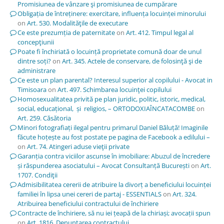
Promisiunea de vânzare şi promisiunea de cumpărare
Obligația de întreținere: exercitare, influența locuinței minorului
on
Art. 530. Modalităţile de executare
Ce este prezumția de paternitate
on
Art. 412. Timpul legal al
concepţiunii
Poate fi închiriată o locuință proprietate comună doar de unul
dintre soți?
on
Art. 345. Actele de conservare, de folosinţă şi de
administrare
Ce este un plan parental? Interesul superior al copilului - Avocat in
Timisoara
on
Art. 497. Schimbarea locuinţei copilului
Homosexualitatea privită pe plan juridic, politic, istoric, medical,
social, educațional, și religios, – ORTODOXIAÎNCATACOMBE
on
Art. 259. Căsătoria
Minori fotografiați ilegal pentru primarul Daniel Băluță! Imaginile
făcute hoțește au fost postate pe pagina de Facebook a edilului –
on
Art. 74. Atingeri aduse vieţii private
Garanția contra viciilor ascunse în imobiliare: Abuzul de încredere
și răspunderea asociatului – Avocat Consultanță București
on
Art.
1707. Condiţii
Admisibilitatea cererii de atribuire la divorț a beneficiului locuinței
familiei în lipsa unei cereri de partaj - ESSENTIALS
on
Art. 324.
Atribuirea beneficiului contractului de închiriere
Contracte de închiriere, să nu iei țeapă de la chiriași; avocații spun
on
Art. 1816. Denunţarea contractului