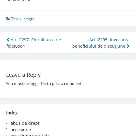
Textul integral
Post
Art. 2297. Pluralitatea de
Art. 2295. Invocarea
fideiusori
beneficiului de discuţiune
navigation
Leave a Reply
You must be
logged in
to post a comment.
Index
abuz de drept
accesiune
accesiune naturala