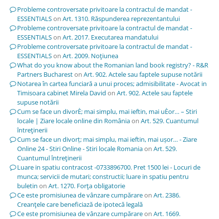
Probleme controversate privitoare la contractul de mandat -
ESSENTIALS
on
Art. 1310. Răspunderea reprezentantului
Probleme controversate privitoare la contractul de mandat -
ESSENTIALS
on
Art. 2017. Executarea mandatului
Probleme controversate privitoare la contractul de mandat -
ESSENTIALS
on
Art. 2009. Noţiunea
What do you know about the Romanian land book registry? - R&R
Partners Bucharest
on
Art. 902. Actele sau faptele supuse notării
Notarea în cartea funciară a unui proces; admisibilitate - Avocat in
Timisoara cabinet Mirela David
on
Art. 902. Actele sau faptele
supuse notării
Cum se face un divorÈ; mai simplu, mai ieftin, mai uÈor… – Stiri
locale | Ziare locale online din România
on
Art. 529. Cuantumul
întreţinerii
Cum se face un divorț; mai simplu, mai ieftin, mai ușor… - Ziare
Online 24 - Stiri Online - Stiri locale Romania
on
Art. 529.
Cuantumul întreţinerii
Luare in spatiu contracost -0733896700. Pret 1500 lei - Locuri de
munca; servicii de mutari; constructii; luare in spatiu pentru
buletin
on
Art. 1270. Forţa obligatorie
Ce este promisiunea de vânzare cumpărare
on
Art. 2386.
Creanţele care beneficiază de ipotecă legală
Ce este promisiunea de vânzare cumpărare
on
Art. 1669.