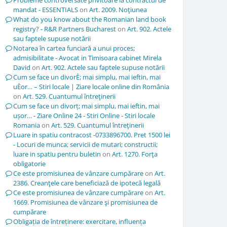
Probleme controversate privitoare la contractul de
mandat - ESSENTIALS
on
Art. 2009. Noţiunea
What do you know about the Romanian land book
registry? - R&R Partners Bucharest
on
Art. 902. Actele
sau faptele supuse notării
Notarea în cartea funciară a unui proces;
admisibilitate - Avocat in Timisoara cabinet Mirela
David
on
Art. 902. Actele sau faptele supuse notării
Cum se face un divorÈ; mai simplu, mai ieftin, mai
uÈor… – Stiri locale | Ziare locale online din România
on
Art. 529. Cuantumul întreţinerii
Cum se face un divorț; mai simplu, mai ieftin, mai
ușor… - Ziare Online 24 - Stiri Online - Stiri locale
Romania
on
Art. 529. Cuantumul întreţinerii
Luare in spatiu contracost -0733896700. Pret 1500 lei
- Locuri de munca; servicii de mutari; constructii;
luare in spatiu pentru buletin
on
Art. 1270. Forţa
obligatorie
Ce este promisiunea de vânzare cumpărare
on
Art.
2386. Creanţele care beneficiază de ipotecă legală
Ce este promisiunea de vânzare cumpărare
on
Art.
1669. Promisiunea de vânzare şi promisiunea de
cumpărare
Obligația de întreținere: exercitare, influența