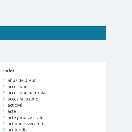
Index
abuz de drept
accesiune
accesiune naturala
acces la justiție
act civil
acte
acte juridice civile
acțiune revocatorie
act juridic