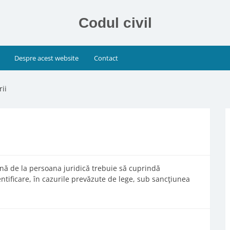
Codul civil
Despre acest website
Contact
rii
ă de la persoana juridică trebuie să cuprindă
ntificare, în cazurile prevăzute de lege, sub sancţiunea