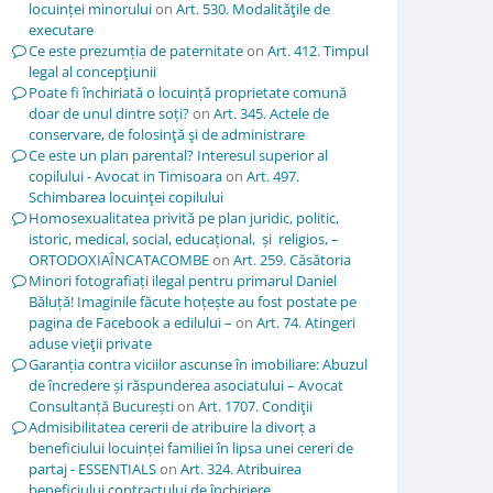
locuinței minorului
on
Art. 530. Modalităţile de
executare
Ce este prezumția de paternitate
on
Art. 412. Timpul
legal al concepţiunii
Poate fi închiriată o locuință proprietate comună
doar de unul dintre soți?
on
Art. 345. Actele de
conservare, de folosinţă şi de administrare
Ce este un plan parental? Interesul superior al
copilului - Avocat in Timisoara
on
Art. 497.
Schimbarea locuinţei copilului
Homosexualitatea privită pe plan juridic, politic,
istoric, medical, social, educațional, și religios, –
ORTODOXIAÎNCATACOMBE
on
Art. 259. Căsătoria
Minori fotografiați ilegal pentru primarul Daniel
Băluță! Imaginile făcute hoțește au fost postate pe
pagina de Facebook a edilului –
on
Art. 74. Atingeri
aduse vieţii private
Garanția contra viciilor ascunse în imobiliare: Abuzul
de încredere și răspunderea asociatului – Avocat
Consultanță București
on
Art. 1707. Condiţii
Admisibilitatea cererii de atribuire la divorț a
beneficiului locuinței familiei în lipsa unei cereri de
partaj - ESSENTIALS
on
Art. 324. Atribuirea
beneficiului contractului de închiriere