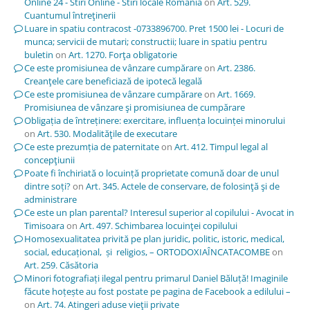
Online 24 - Stiri Online - Stiri locale Romania
on
Art. 529.
Cuantumul întreţinerii
Luare in spatiu contracost -0733896700. Pret 1500 lei - Locuri de
munca; servicii de mutari; constructii; luare in spatiu pentru
buletin
on
Art. 1270. Forţa obligatorie
Ce este promisiunea de vânzare cumpărare
on
Art. 2386.
Creanţele care beneficiază de ipotecă legală
Ce este promisiunea de vânzare cumpărare
on
Art. 1669.
Promisiunea de vânzare şi promisiunea de cumpărare
Obligația de întreținere: exercitare, influența locuinței minorului
on
Art. 530. Modalităţile de executare
Ce este prezumția de paternitate
on
Art. 412. Timpul legal al
concepţiunii
Poate fi închiriată o locuință proprietate comună doar de unul
dintre soți?
on
Art. 345. Actele de conservare, de folosinţă şi de
administrare
Ce este un plan parental? Interesul superior al copilului - Avocat in
Timisoara
on
Art. 497. Schimbarea locuinţei copilului
Homosexualitatea privită pe plan juridic, politic, istoric, medical,
social, educațional, și religios, – ORTODOXIAÎNCATACOMBE
on
Art. 259. Căsătoria
Minori fotografiați ilegal pentru primarul Daniel Băluță! Imaginile
făcute hoțește au fost postate pe pagina de Facebook a edilului –
on
Art. 74. Atingeri aduse vieţii private