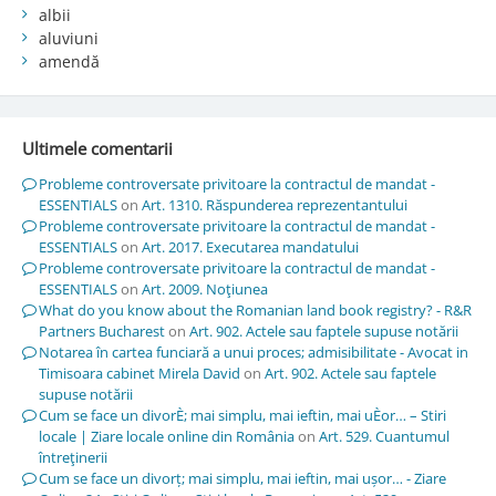
albii
aluviuni
amendă
Ultimele comentarii
Probleme controversate privitoare la contractul de mandat -
ESSENTIALS
on
Art. 1310. Răspunderea reprezentantului
Probleme controversate privitoare la contractul de mandat -
ESSENTIALS
on
Art. 2017. Executarea mandatului
Probleme controversate privitoare la contractul de mandat -
ESSENTIALS
on
Art. 2009. Noţiunea
What do you know about the Romanian land book registry? - R&R
Partners Bucharest
on
Art. 902. Actele sau faptele supuse notării
Notarea în cartea funciară a unui proces; admisibilitate - Avocat in
Timisoara cabinet Mirela David
on
Art. 902. Actele sau faptele
supuse notării
Cum se face un divorÈ; mai simplu, mai ieftin, mai uÈor… – Stiri
locale | Ziare locale online din România
on
Art. 529. Cuantumul
întreţinerii
Cum se face un divorț; mai simplu, mai ieftin, mai ușor… - Ziare