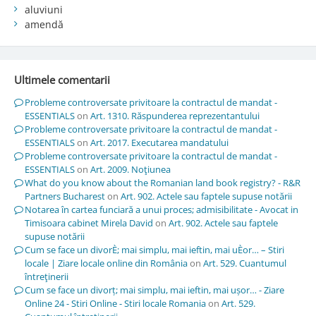
aluviuni
amendă
Ultimele comentarii
Probleme controversate privitoare la contractul de mandat -
ESSENTIALS
on
Art. 1310. Răspunderea reprezentantului
Probleme controversate privitoare la contractul de mandat -
ESSENTIALS
on
Art. 2017. Executarea mandatului
Probleme controversate privitoare la contractul de mandat -
ESSENTIALS
on
Art. 2009. Noţiunea
What do you know about the Romanian land book registry? - R&R
Partners Bucharest
on
Art. 902. Actele sau faptele supuse notării
Notarea în cartea funciară a unui proces; admisibilitate - Avocat in
Timisoara cabinet Mirela David
on
Art. 902. Actele sau faptele
supuse notării
Cum se face un divorÈ; mai simplu, mai ieftin, mai uÈor… – Stiri
locale | Ziare locale online din România
on
Art. 529. Cuantumul
întreţinerii
Cum se face un divorț; mai simplu, mai ieftin, mai ușor… - Ziare
Online 24 - Stiri Online - Stiri locale Romania
on
Art. 529.