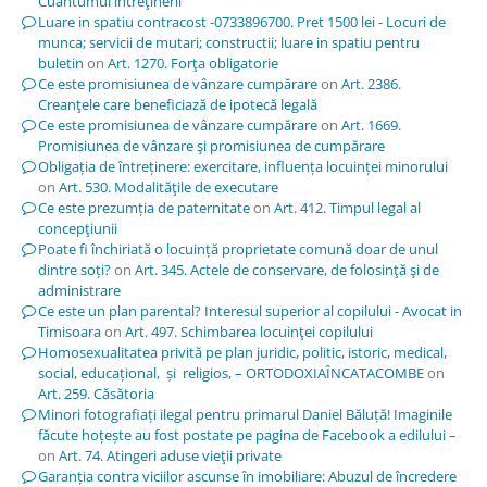
Cuantumul întreţinerii
Luare in spatiu contracost -0733896700. Pret 1500 lei - Locuri de
munca; servicii de mutari; constructii; luare in spatiu pentru
buletin
on
Art. 1270. Forţa obligatorie
Ce este promisiunea de vânzare cumpărare
on
Art. 2386.
Creanţele care beneficiază de ipotecă legală
Ce este promisiunea de vânzare cumpărare
on
Art. 1669.
Promisiunea de vânzare şi promisiunea de cumpărare
Obligația de întreținere: exercitare, influența locuinței minorului
on
Art. 530. Modalităţile de executare
Ce este prezumția de paternitate
on
Art. 412. Timpul legal al
concepţiunii
Poate fi închiriată o locuință proprietate comună doar de unul
dintre soți?
on
Art. 345. Actele de conservare, de folosinţă şi de
administrare
Ce este un plan parental? Interesul superior al copilului - Avocat in
Timisoara
on
Art. 497. Schimbarea locuinţei copilului
Homosexualitatea privită pe plan juridic, politic, istoric, medical,
social, educațional, și religios, – ORTODOXIAÎNCATACOMBE
on
Art. 259. Căsătoria
Minori fotografiați ilegal pentru primarul Daniel Băluță! Imaginile
făcute hoțește au fost postate pe pagina de Facebook a edilului –
on
Art. 74. Atingeri aduse vieţii private
Garanția contra viciilor ascunse în imobiliare: Abuzul de încredere