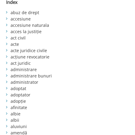
Index
abuz de drept
accesiune
accesiune naturala
acces la justiție
act civil
acte
acte juridice civile
acțiune revocatorie
act juridic
administrare
administrare bunuri
administrator
adoptat
adoptator
adopție
afinitate
albie
albii
aluviuni
amendă