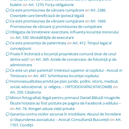
buletin
on
Art. 1270. Forţa obligatorie
Ce este promisiunea de vânzare cumpărare
on
Art. 2386.
Creanţele care beneficiază de ipotecă legală
Ce este promisiunea de vânzare cumpărare
on
Art. 1669.
Promisiunea de vânzare şi promisiunea de cumpărare
Obligația de întreținere: exercitare, influența locuinței minorului
on
Art. 530. Modalităţile de executare
Ce este prezumția de paternitate
on
Art. 412. Timpul legal al
concepţiunii
Poate fi închiriată o locuință proprietate comună doar de unul
dintre soți?
on
Art. 345. Actele de conservare, de folosinţă şi de
administrare
Ce este un plan parental? Interesul superior al copilului - Avocat in
Timisoara
on
Art. 497. Schimbarea locuinţei copilului
Homosexualitatea privită pe plan juridic, politic, istoric, medical,
social, educațional, și religios, – ORTODOXIAÎNCATACOMBE
on
Art. 259. Căsătoria
Minori fotografiați ilegal pentru primarul Daniel Băluță! Imaginile
făcute hoțește au fost postate pe pagina de Facebook a edilului –
on
Art. 74. Atingeri aduse vieţii private
Garanția contra viciilor ascunse în imobiliare: Abuzul de încredere
și răspunderea asociatului – Avocat Consultanță București
on
Art.
1707. Condiţii