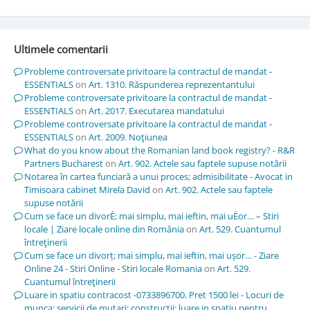
Ultimele comentarii
Probleme controversate privitoare la contractul de mandat -
ESSENTIALS
on
Art. 1310. Răspunderea reprezentantului
Probleme controversate privitoare la contractul de mandat -
ESSENTIALS
on
Art. 2017. Executarea mandatului
Probleme controversate privitoare la contractul de mandat -
ESSENTIALS
on
Art. 2009. Noţiunea
What do you know about the Romanian land book registry? - R&R
Partners Bucharest
on
Art. 902. Actele sau faptele supuse notării
Notarea în cartea funciară a unui proces; admisibilitate - Avocat in
Timisoara cabinet Mirela David
on
Art. 902. Actele sau faptele
supuse notării
Cum se face un divorÈ; mai simplu, mai ieftin, mai uÈor… – Stiri
locale | Ziare locale online din România
on
Art. 529. Cuantumul
întreţinerii
Cum se face un divorț; mai simplu, mai ieftin, mai ușor… - Ziare
Online 24 - Stiri Online - Stiri locale Romania
on
Art. 529.
Cuantumul întreţinerii
Luare in spatiu contracost -0733896700. Pret 1500 lei - Locuri de
munca; servicii de mutari; constructii; luare in spatiu pentru