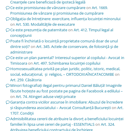
Creanţele care beneficiază de ipotecă legală
Ce este promisiunea de vânzare cumpărare
on
Art. 1669.
Promisiunea de vânzare şi promisiunea de cumpărare
Obligația de întreținere: exercitare, influența locuinței minorului
on
Art. 530. Modalităţile de executare
Ce este prezumția de paternitate
on
Art. 412. Timpul legal al
concepţiunii
Poate fi închiriată o locuință proprietate comună doar de unul
dintre soți?
on
Art. 345. Actele de conservare, de folosinţă şi de
administrare
Ce este un plan parental? Interesul superior al copilului - Avocat in
Timisoara
on
Art. 497. Schimbarea locuinţei copilului
Homosexualitatea privită pe plan juridic, politic, istoric, medical,
social, educațional, și religios, – ORTODOXIAÎNCATACOMBE
on
Art. 259. Căsătoria
Minori fotografiați ilegal pentru primarul Daniel Băluță! Imaginile
făcute hoțește au fost postate pe pagina de Facebook a edilului –
on
Art. 74. Atingeri aduse vieţii private
Garanția contra viciilor ascunse în imobiliare: Abuzul de încredere
și răspunderea asociatului – Avocat Consultanță București
on
Art.
1707. Condiţii
Admisibilitatea cererii de atribuire la divorț a beneficiului locuinței
familiei în lipsa unei cereri de partaj - ESSENTIALS
on
Art. 324.
Atribuirea beneficiului contractului de închiriere