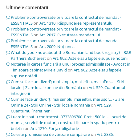
Ultimele comentarii
Probleme controversate privitoare la contractul de mandat -
ESSENTIALS
on
Art. 1310. Răspunderea reprezentantului
Probleme controversate privitoare la contractul de mandat -
ESSENTIALS
on
Art. 2017. Executarea mandatului
Probleme controversate privitoare la contractul de mandat -
ESSENTIALS
on
Art. 2009. Noţiunea
What do you know about the Romanian land book registry? - R&R
Partners Bucharest
on
Art. 902. Actele sau faptele supuse notării
Notarea în cartea funciară a unui proces; admisibilitate - Avocat in
Timisoara cabinet Mirela David
on
Art. 902. Actele sau faptele
supuse notării
Cum se face un divorÈ; mai simplu, mai ieftin, mai uÈor… – Stiri
locale | Ziare locale online din România
on
Art. 529. Cuantumul
întreţinerii
Cum se face un divorț; mai simplu, mai ieftin, mai ușor… - Ziare
Online 24 - Stiri Online - Stiri locale Romania
on
Art. 529.
Cuantumul întreţinerii
Luare in spatiu contracost -0733896700. Pret 1500 lei - Locuri de
munca; servicii de mutari; constructii; luare in spatiu pentru
buletin
on
Art. 1270. Forţa obligatorie
Ce este promisiunea de vânzare cumpărare
on
Art. 2386.