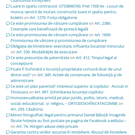
Cuantumul întreţinerii
Luare in spatiu contracost -0733896700. Pret 1500 lei - Locuri de
munca; servicii de mutari; constructii; luare in spatiu pentru
buletin
on
Art. 1270. Forţa obligatorie
Ce este promisiunea de vânzare cumpărare
on
Art. 2386.
Creanţele care beneficiază de ipotecă legală
Ce este promisiunea de vânzare cumpărare
on
Art. 1669.
Promisiunea de vânzare şi promisiunea de cumpărare
Obligația de întreținere: exercitare, influența locuinței minorului
on
Art. 530. Modalităţile de executare
Ce este prezumția de paternitate
on
Art. 412. Timpul legal al
concepţiunii
Poate fi închiriată o locuință proprietate comună doar de unul
dintre soți?
on
Art. 345. Actele de conservare, de folosinţă şi de
administrare
Ce este un plan parental? Interesul superior al copilului - Avocat in
Timisoara
on
Art. 497. Schimbarea locuinţei copilului
Homosexualitatea privită pe plan juridic, politic, istoric, medical,
social, educațional, și religios, – ORTODOXIAÎNCATACOMBE
on
Art. 259. Căsătoria
Minori fotografiați ilegal pentru primarul Daniel Băluță! Imaginile
făcute hoțește au fost postate pe pagina de Facebook a edilului –
on
Art. 74. Atingeri aduse vieţii private
Garanția contra viciilor ascunse în imobiliare: Abuzul de încredere