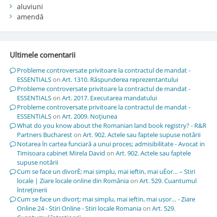
aluviuni
amendă
Ultimele comentarii
Probleme controversate privitoare la contractul de mandat -
ESSENTIALS
on
Art. 1310. Răspunderea reprezentantului
Probleme controversate privitoare la contractul de mandat -
ESSENTIALS
on
Art. 2017. Executarea mandatului
Probleme controversate privitoare la contractul de mandat -
ESSENTIALS
on
Art. 2009. Noţiunea
What do you know about the Romanian land book registry? - R&R
Partners Bucharest
on
Art. 902. Actele sau faptele supuse notării
Notarea în cartea funciară a unui proces; admisibilitate - Avocat in
Timisoara cabinet Mirela David
on
Art. 902. Actele sau faptele
supuse notării
Cum se face un divorÈ; mai simplu, mai ieftin, mai uÈor… – Stiri
locale | Ziare locale online din România
on
Art. 529. Cuantumul
întreţinerii
Cum se face un divorț; mai simplu, mai ieftin, mai ușor… - Ziare
Online 24 - Stiri Online - Stiri locale Romania
on
Art. 529.