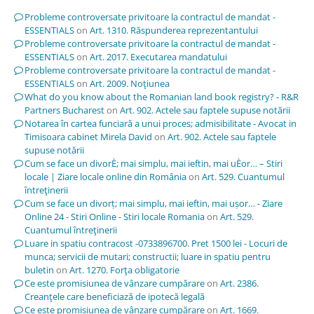
Probleme controversate privitoare la contractul de mandat -
ESSENTIALS
on
Art. 1310. Răspunderea reprezentantului
Probleme controversate privitoare la contractul de mandat -
ESSENTIALS
on
Art. 2017. Executarea mandatului
Probleme controversate privitoare la contractul de mandat -
ESSENTIALS
on
Art. 2009. Noţiunea
What do you know about the Romanian land book registry? - R&R
Partners Bucharest
on
Art. 902. Actele sau faptele supuse notării
Notarea în cartea funciară a unui proces; admisibilitate - Avocat in
Timisoara cabinet Mirela David
on
Art. 902. Actele sau faptele
supuse notării
Cum se face un divorÈ; mai simplu, mai ieftin, mai uÈor… – Stiri
locale | Ziare locale online din România
on
Art. 529. Cuantumul
întreţinerii
Cum se face un divorț; mai simplu, mai ieftin, mai ușor… - Ziare
Online 24 - Stiri Online - Stiri locale Romania
on
Art. 529.
Cuantumul întreţinerii
Luare in spatiu contracost -0733896700. Pret 1500 lei - Locuri de
munca; servicii de mutari; constructii; luare in spatiu pentru
buletin
on
Art. 1270. Forţa obligatorie
Ce este promisiunea de vânzare cumpărare
on
Art. 2386.
Creanţele care beneficiază de ipotecă legală
Ce este promisiunea de vânzare cumpărare
on
Art. 1669.