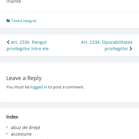
înainte.
Textul integral
Post
Art. 2336. Rangul
Art. 2334. Opozabilitatea
privilegiilor între ele
privilegiilor
navigation
Leave a Reply
You must be
logged in
to post a comment.
Index
abuz de drept
accesiune