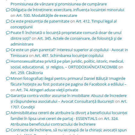
Promisiunea de vânzare şi promisiunea de cumpărare
Obligația de întreținere: exercitare, influența locuinței minorului
on
Art. 530. Modalităţile de executare
Ce este prezumția de paternitate
on
Art. 412. Timpul legal al
concepţiunii
Poate fi închiriată o locuință proprietate comună doar de unul
dintre soți?
on
Art. 345. Actele de conservare, de folosinţă şi de
administrare
Ce este un plan parental? Interesul superior al copilului - Avocat in
Timisoara
on
Art. 497. Schimbarea locuinţei copilului
Homosexualitatea privită pe plan juridic, politic, istoric, medical,
social, educațional, și religios, – ORTODOXIAÎNCATACOMBE
on
Art. 259. Căsătoria
Minori fotografiați ilegal pentru primarul Daniel Băluță! Imaginile
făcute hoțește au fost postate pe pagina de Facebook a edilului –
on
Art. 74. Atingeri aduse vieţii private
Garanția contra viciilor ascunse în imobiliare: Abuzul de încredere
și răspunderea asociatului – Avocat Consultanță București
on
Art.
1707. Condiţii
Admisibilitatea cererii de atribuire la divorț a beneficiului locuinței
familiei în lipsa unei cereri de partaj - ESSENTIALS
on
Art. 324.
Atribuirea beneficiului contractului de închiriere
Contracte de închiriere, să nu iei țeapă de la chiriași; avocații spun